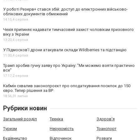
У роботі Резерв+ стався збій: доступ до електронних військово-
облікових документів обмежений
14:15,
4 серпня
Чехія припиняє надавати тимчасовий захист чоловікам призовного
віку з України
13:20,
4 серпня
У Підмосков’ї дрони атакували склади Wildberries та підстанцію
11:00,
4 серпня
Трамп зробив гучну заяву про Україну: "Ми можемо взяти практично
все"
17:17,
2 серпня
Кабмін схвалив законопроєкт про оподаткування посилок до 150
євро. Тепер рішення за ВР
18:56,
31 липня
Рубрики новин
Загальний розділ
Техніка
Здоров'я
Туризм
Нерухомість
Транспорт
Будівництво
Відпочинок
Розваги