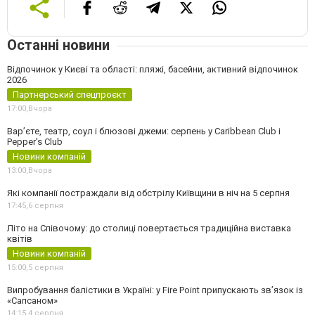
Останні новини
Відпочинок у Києві та області: пляжі, басейни, активний відпочинок
2026
Партнерський спецпроєкт
17:00,
Вчора
Вар’єте, театр, соул і блюзові джеми: серпень у Caribbean Club і
Pepper's Club
Новини компаній
13:00,
Вчора
Які компанії постраждали від обстрілу Київщини в ніч на 5 серпня
17:45,
6 серпня
Літо на Співочому: до столиці повертається традиційна виставка
квітів
Новини компаній
15:00,
5 серпня
Випробування балістики в Україні: у Fire Point припускають зв’язок із
«Сапсаном»
14:15,
4 серпня