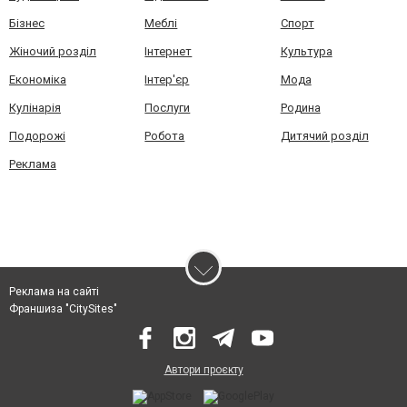
Бізнес
Меблі
Спорт
Жіночий розділ
Інтернет
Культура
Економіка
Інтер'єр
Мода
Кулінарія
Послуги
Родина
Подорожі
Робота
Дитячий розділ
Реклама
Реклама на сайті
Франшиза "CitySites"
Автори проєкту