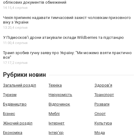
облікових документів обмежений
14:15,
4 серпня
Чехія припиняє надавати тимчасовий захист чоловікам призовного
віку з України
13:20,
4 серпня
У Підмосков’ї дрони атакували склади Wildberries та підстанцію
11:00,
4 серпня
Трамп зробив гучну заяву про Україну: "Ми можемо взяти практично
все"
17:17,
2 серпня
Рубрики новин
Загальний розділ
Техніка
Здоров'я
Туризм
Нерухомість
Транспорт
Будівництво
Відпочинок
Розваги
Бізнес
Меблі
Спорт
Жіночий розділ
Інтернет
Культура
Економіка
Інтер'єр
Мода