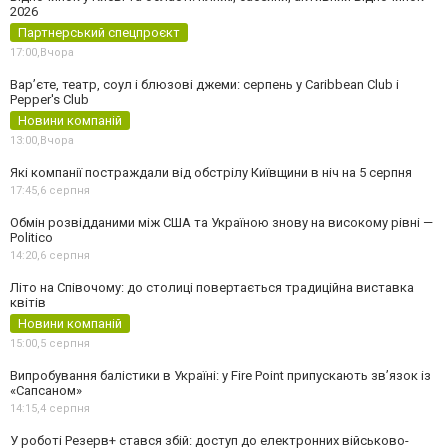
2026
Партнерський спецпроєкт
17:00,
Вчора
Вар’єте, театр, соул і блюзові джеми: серпень у Caribbean Club і
Pepper's Club
Новини компаній
13:00,
Вчора
Які компанії постраждали від обстрілу Київщини в ніч на 5 серпня
17:45,
6 серпня
Обмін розвідданими між США та Україною знову на високому рівні —
Politico
14:20,
6 серпня
Літо на Співочому: до столиці повертається традиційна виставка
квітів
Новини компаній
15:00,
5 серпня
Випробування балістики в Україні: у Fire Point припускають зв’язок із
«Сапсаном»
14:15,
4 серпня
У роботі Резерв+ стався збій: доступ до електронних військово-