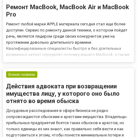
Ремонт MacBook, MacBook Air и MacBook
Pro
Ремонт любой марки APPLE материала сегодня стал еще более
доступен. Сервис по ремонту данной техники, о котором пойдет
речь, является лидером среди своих конкурентов уже на
протяжении довольно длительного времени.
Квалифицированные специалисты быстро и без длительных
временных затрат определят поломку вашего Macbook, а также
на высоком уровне профессионализма проведут ремонт и
устранят все неполадки. Обладая всеми нашими знаниями в
области ремонта оборудов...
Бізнес новини
Действия адвоката при возвращении
имущества лицу, у которого оно было
отнято во время обыска
Досудовые расследования в сфере бизнеса не редко
сопровождаются обысками и арестами имущества. Владельцы
прибыльных предприятий боятся таких обысков и арестов, но
только единицы из них знают, как правильно себя вести и как
подготовиться к этому, чтобы понести минимальные потери и