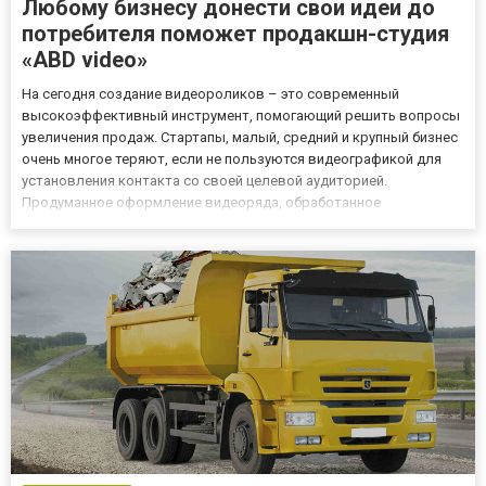
Любому бизнесу донести свои идеи до
потребителя поможет продакшн-студия
«ABD video»
На сегодня создание видеороликов – это современный
высокоэффективный инструмент, помогающий решить вопросы
увеличения продаж. Стартапы, малый, средний и крупный бизнес
очень многое теряют, если не пользуются видеографикой для
установления контакта со своей целевой аудиторией.
Продуманное оформление видеоряда, обработанное
специальными компьютерными программами, позволяет емко и
прицельно показать широкому кругу потребителей плюсы
товара/услуги, ценность ид...