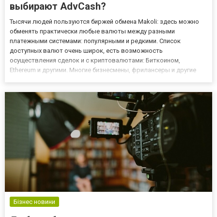
выбирают AdvCash?
Тысячи людей пользуются биржей обмена Makoli: здесь можно
обменять практически любые валюты между разными
платежными системами: популярными и редкими. Список
доступных валют очень широк, есть возможность
осуществления сделок и с криптовалютами: Биткоином,
Ethereum и другими. Многие бизнесмены, фрилансеры и другие
люди, работающие с электронными платежными системами,
часто вынуждены обменивать валюту по ряду причин. Кто-то
зарабатывает на колебаниях курса,...
Бізнес новини