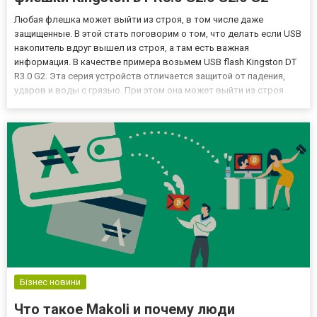
Любая флешка может выйти из строя, в том числе даже
защищенные. В этой стать поговорим о том, что делать если USB
накопитель вдруг вышел из строя, а там есть важная
информация. В качестве примера возьмем USB flash Kingston DT
R3.0 G2. Эта серия устройств отличается защитой от падения,
ударов и воды с грязью. При этом она может выйти из строя
вовсе не от удара или купания в море. Как и любая флешка –
защищенные в плане микросхем памяти, работы контроллера и...
Бізнес новини
Что такое Makoli и почему люди