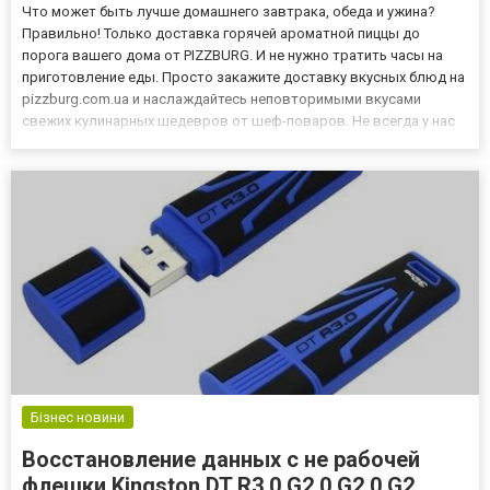
Что может быть лучше домашнего завтрака, обеда и ужина?
Правильно! Только доставка горячей ароматной пиццы до
порога вашего дома от PIZZBURG. И не нужно тратить часы на
приготовление еды. Просто закажите доставку вкусных блюд на
pizzburg.com.ua и наслаждайтесь неповторимыми вкусами
свежих кулинарных шедевров от шеф-поваров. Не всегда у нас
есть время, силы и желание стоять у плиты и готовить ужин.
Усталость, ворох забот и повседневных обязанностей, плохое...
Бізнес новини
Восстановление данных с не рабочей
флешки Kingston DT R3.0 G2.0 G2.0 G2