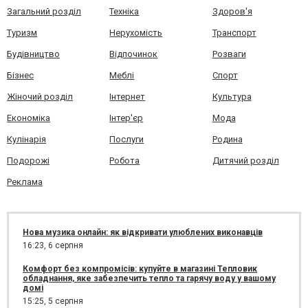
Загальний розділ
Техніка
Здоров'я
Туризм
Нерухомість
Транспорт
Будівництво
Відпочинок
Розваги
Бізнес
Меблі
Спорт
Жіночий розділ
Інтернет
Культура
Економіка
Інтер'єр
Мода
Кулінарія
Послуги
Родина
Подорожі
Робота
Дитячий розділ
Реклама
Нова музика онлайн: як відкривати улюблених виконавців
16:23,
6 серпня
Комфорт без компромісів: купуйте в магазині Тепловик
обладнання, яке забезпечить тепло та гарячу воду у вашому
домі
15:25,
5 серпня