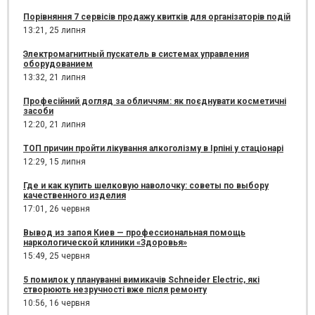
Порівняння 7 сервісів продажу квитків для організаторів подій
13:21,
25 липня
Электромагнитный пускатель в системах управления
оборудованием
13:32,
21 липня
Професійний догляд за обличчям: як поєднувати косметичні
засоби
12:20,
21 липня
ТОП причин пройти лікування алкоголізму в Ірпіні у стаціонарі
12:29,
15 липня
Где и как купить шелковую наволочку: советы по выбору
качественного изделия
17:01,
26 червня
Вывод из запоя Киев — профессиональная помощь
наркологической клиники «Здоровья»
15:49,
25 червня
5 помилок у плануванні вимикачів Schneider Electric, які
створюють незручності вже після ремонту
10:56,
16 червня