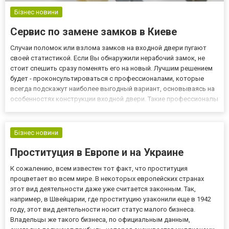
Бізнес новини
Сервис по замене замков в Киеве
Случаи поломок или взлома замков на входной двери пугают
своей статистикой. Если Вы обнаружили нерабочий замок, не
стоит спешить сразу поменять его на новый. Лучшим решением
будет - проконсультироваться с профессионалами, которые
всегда подскажут наиболее выгодный вариант, основываясь на
особенностях конструкции входной двери. Такие профессионалы
работают в компании www.zamena-zamkov.com.ua, где замена
замков осуществляется на самом высоком уровне благодар...
Бізнес новини
Проституция в Европе и на Украине
К сожалению, всем известен тот факт, что проституция
процветает во всем мире. В некоторых европейских странах
этот вид деятельности даже уже считается законным. Так,
например, в Швейцарии, где проституцию узаконили еще в 1942
году, этот вид деятельности носит статус малого бизнеса.
Владельцы же такого бизнеса, по официальным данным,