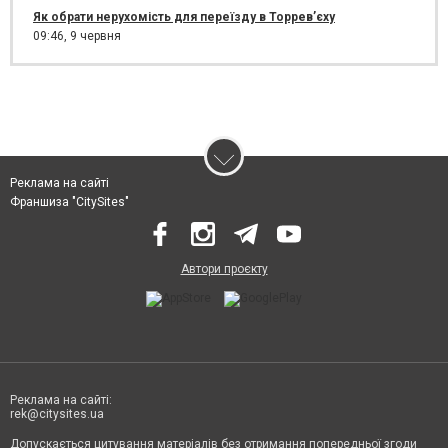
Як обрати нерухомість для переїзду в Торрев’єху
09:46,
9 червня
Реклама на сайті
Франшиза "CitySites"
Автори проєкту
Реклама на сайті:
rek@citysites.ua
Допускається цитування матеріалів без отримання попередньої згоди