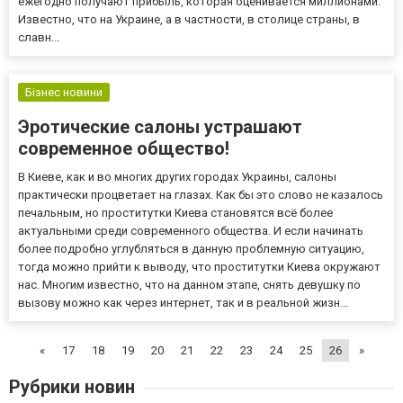
ежегодно получают прибыль, которая оценивается миллионами.
Известно, что на Украине, а в частности, в столице страны, в
славн...
Бізнес новини
Эротические салоны устрашают
современное общество!
В Киеве, как и во многих других городах Украины, салоны
практически процветает на глазах. Как бы это слово не казалось
печальным, но проститутки Киева становятся всё более
актуальными среди современного общества. И если начинать
более подробно углубляться в данную проблемную ситуацию,
тогда можно прийти к выводу, что проститутки Киева окружают
нас. Многим известно, что на данном этапе, снять девушку по
вызову можно как через интернет, так и в реальной жизн...
«
17
18
19
20
21
22
23
24
25
26
»
Рубрики новин