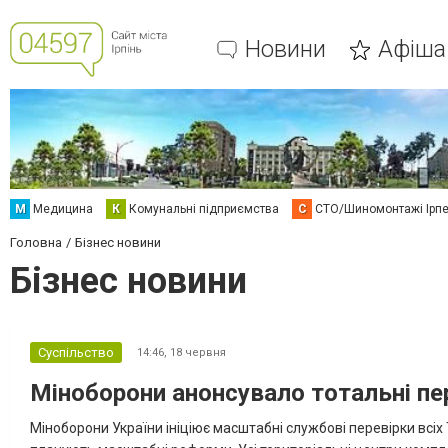
Новини
Афіша
М
Медицина
К
Комунальні підприємства
С
СТО/Шиномонтажі Ірп
Головна
Бізнес новини
Бізнес новини
Суспільство
14:46,
18 червня
Міноборони анонсувало тотальні пер
Міноборони України ініціює масштабні службові перевірки всіх 