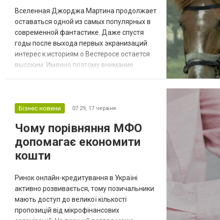
Вселенная Джорджа Мартина продолжает
оставаться одной из самых популярных в
современной фантастике. Даже спустя
годы после выхода первых экранизаций
интерес к историям о Вестеросе остается
высоким. Именно поэтому внимание
поклонников привлекает проект «Рыцарь
Семи Королевств 2 сезон». Почему
продолжение вызывает интерес Этот
сериал отличается от многих других
Бізнес новини
07:29,
17 червня
историй франшизы. Здесь меньше
Чому порівняння МФО
масштабных войн и борьбы за трон, зато
допомагає економити
больше внимания уделяется пу...
кошти
Ринок онлайн-кредитування в Україні
активно розвивається, тому позичальники
мають доступ до великої кількості
пропозицій від мікрофінансових