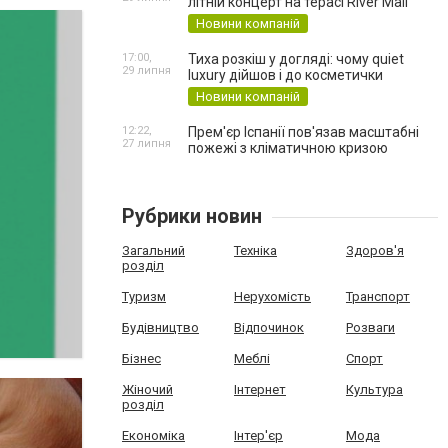
літній концерт на терасі River Mall
Новини компаній
17:00,
Тиха розкіш у догляді: чому quiet
29 липня
luxury дійшов і до косметички
Новини компаній
12:22,
Прем'єр Іспанії пов'язав масштабні
27 липня
пожежі з кліматичною кризою
Рубрики новин
Загальний
Техніка
Здоров'я
розділ
Туризм
Нерухомість
Транспорт
Будівництво
Відпочинок
Розваги
Бізнес
Меблі
Спорт
Жіночий
Інтернет
Культура
розділ
Економіка
Інтер'єр
Мода