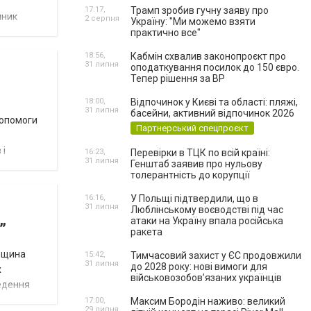
17:17,
Трамп зробив гучну заяву про
пник
2 серпня
Україну: "Ми можемо взяти
практично все"
18:56,
Кабмін схвалив законопроєкт про
31 липня
оподаткування посилок до 150 євро.
Тепер рішення за ВР
18:00,
Відпочинок у Києві та області: пляжі,
31 липня
басейни, активний відпочинок 2026
допомоги
Партнерський спецпроєкт
 і
16:23,
Перевірки в ТЦК по всій країні:
31 липня
Генштаб заявив про нульову
толерантність до корупції
16:16,
У Польщі підтвердили, що в
31 липня
Люблінському воєводстві під час
атаки на Україну впала російська
”
ракета
орщина
15:42,
Тимчасовий захист у ЄС продовжили
31 липня
до 2028 року: нові вимоги для
х
військовозобов’язаних українців
ведення
17:00,
Максим Бородін наживо: великий
29 липня