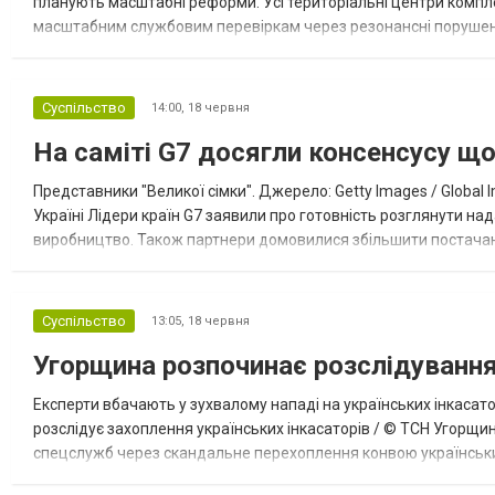
планують масштабні реформи. Усі територіальні центри компле
масштабним службовим перевіркам через резонансні порушення
міністра оборони України Мстислав Банік у дописі в соцмережах.
Суспільство
14:00,
18 червня
На саміті G7 досягли консенсусу що
Представники "Великої сімки". Джерело: Getty Images / Global 
Україні Лідери країн G7 заявили про готовність розглянути над
виробництво. Також партнери домовилися збільшити постачанн
далекобійного озброєння. Про це йдеться у спільній заяві лідері
Суспільство
13:05,
18 червня
Угорщина розпочинає розслідуванн
Експерти вбачають у зухвалому нападі на українських інкасат
розслідує захоплення українських інкасаторів / © ТСН Угорщи
спецслужб через скандальне перехоплення конвою українських
цієї сумнівної операції, під час якої місцеві силовики безпідста