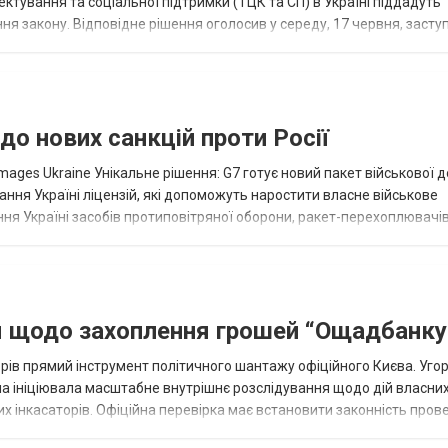
ктування та соціальної підтримки (ТЦК та СП) в Україні піддадуть
 закону. Відповідне рішення оголосив у середу, 17 червня, засту
 "Вчора провів тер...
до нових санкцій проти Росії
Images Ukraine Унікальне рішення: G7 готує новий пакет військової 
ання Україні ліцензій, які допоможуть наростити власне військове
я Україні засобів протиповітряної оборони, ракет-перехоплювачів
в "Великої...
я щодо захоплення грошей “Ощадбанку
орів прямий інструмент політичного шантажу офіційного Києва. Уг
на ініціювала масштабне внутрішнє розслідування щодо дій власни
 інкасаторів. Офіційна перевірка має встановити законність про
вно конфіскувал...