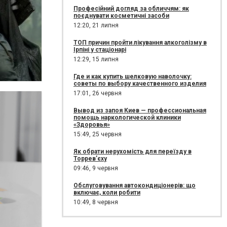
Професійний догляд за обличчям: як
поєднувати косметичні засоби
12:20,
21 липня
ТОП причин пройти лікування алкоголізму в
Ірпіні у стаціонарі
12:29,
15 липня
Где и как купить шелковую наволочку:
советы по выбору качественного изделия
17:01,
26 червня
Вывод из запоя Киев — профессиональная
помощь наркологической клиники
«Здоровья»
15:49,
25 червня
Як обрати нерухомість для переїзду в
Торрев’єху
09:46,
9 червня
Обслуговування автокондиціонерів: що
включає, коли робити
10:49,
8 червня