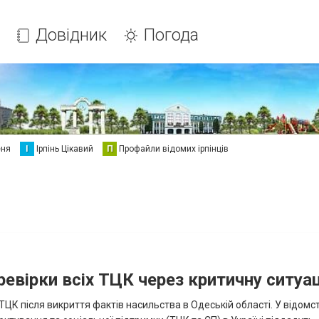
Довідник
Погода
еня
І
Ірпінь Цікавий
П
Профайли відомих ірпінців
евірки всіх ТЦК через критичну ситуа
ТЦК після викриття фактів насильства в Одеській області. У відомст