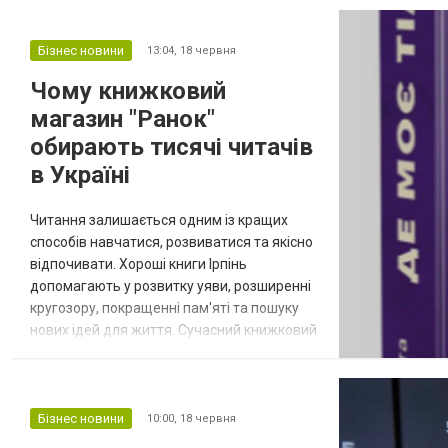
Бізнес новини
13:04,
18 червня
Чому книжковий
магазин "Ранок"
обирають тисячі читачів
в Україні
Читання залишається одним із кращих
способів навчатися, розвиватися та якісно
відпочивати. Хороші книги Ірпінь
допомагають у розвитку уяви, розширенні
кругозору, покращенні пам'яті та пошуку
нових ідей для життя. Сучасний книжковий
ринок пропонує увазі всіх, хто обожнює
читати, тисячі різноманітних видань на
будь-який смак. Але важливо знайти
справді хороший магазин, де можна було б
Бізнес новини
10:00,
18 червня
купувати літературу для всієї родини.