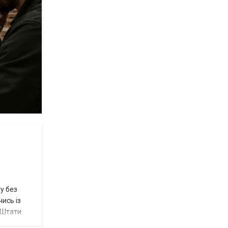
у без
ись із
 Штати