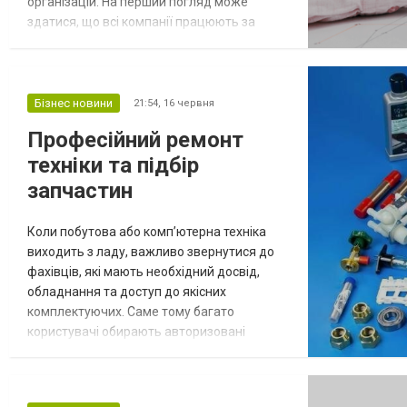
організацій. На перший погляд може
здатися, що всі компанії працюють за
схожими умовами, однак різниця у ставках,
термінах та додаткових можливостях
часто виявляється суттєвою. Саме тому
перед оформленням позики варто
Бізнес новини
21:54,
16 червня
приділити час порівнянню доступних
Професійний ремонт
варіантів. Такий підхід допомагає не лише
техніки та підбір
знайти вигідніші умови,...
запчастин
Коли побутова або комп’ютерна техніка
виходить з ладу, важливо звернутися до
фахівців, які мають необхідний досвід,
обладнання та доступ до якісних
комплектуючих. Саме тому багато
користувачі обирають авторизовані
сервісні центри, здатні виконувати ремонт
різної складності. Одним із таких
підприємств є https://m-service.com.ua/uk/,