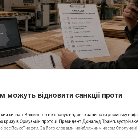
м можуть відновити санкції проти
іткий сигнал: Вашингтон не планує надовго залишати російську нафт
з кризу в Ормузькій протоці. Президент Дональд Трамп, зустрічаюч
до російської нафти. За його словами, найближчим часом Сполучені
кільки Орм...