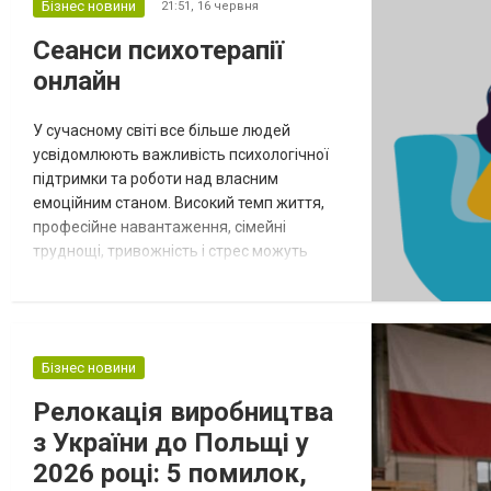
де клієнти можуть ознайомитися з
Бізнес новини
21:51,
16 червня
переліком послуг, дізнатися про доступні
Сеанси психотерапії
запчастини та отримати інформацію щодо
онлайн
ремонту різни...
У сучасному світі все більше людей
усвідомлюють важливість психологічної
підтримки та роботи над власним
емоційним станом. Високий темп життя,
професійне навантаження, сімейні
труднощі, тривожність і стрес можуть
негативно впливати на якість життя. Саме
тому онлайн-консультації з психологом
стали популярним і доступним рішенням
для людей різного віку. Платформа
Бізнес новини
https://www.treatfield.com/ допомагає
знайти кваліфікованого спеціаліста та
Релокація виробництва
отримати справжню пі...
з України до Польщі у
2026 році: 5 помилок,