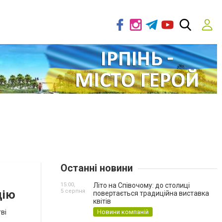
Останні новини
15:00,
Літо на Співочому: до столиці
цію
5 серпня
повертається традиційна виставка
квітів
ві
Новини компаній