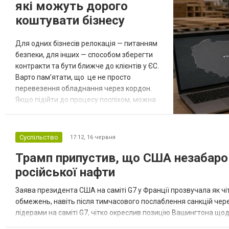
які можуть дорого
коштувати бізнесу
Для одних бізнесів релокація — питанням
безпеки, для інших — способом зберегти
контракти та бути ближче до клієнтів у ЄС.
Варто пам’ятати, що це не просто
перевезення обладнання через кордон.
Якщо підійти до процесу поспіхом, можна
отримати не новий ринок, а додаткові
витрати, проблеми з командою, податками
та запуском операцій. За нашими
Суспільство
17:12,
16 червня
спостереженнями, саме ці помилки
Трамп припустив, що США незабаро
трапляються найчастіше. Помилка 1.
Перевозити все виробництво одразу
російської нафти
Бажання швидко п...
Заява президента США на саміті G7 у Франції прозвучала як ч
обмежень, навіть після тимчасового послаблення санкцій чере
лідерами на саміті G7, чітко окреслив позицію Вашингтона що
зможуть повернутися до повноцінного застосування санкцій, ос