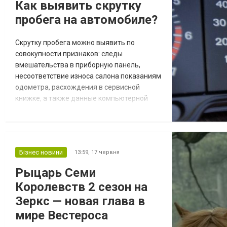
Как выявить скрутку
Часом це може бути дещо проблематичн...
пробега на автомобиле?
Скрутку пробега можно выявить по
совокупности признаков: следы
вмешательства в приборную панель,
несоответствие износа салона показаниям
одометра, расхождения в сервисной
книжке, а также данные компьютерной
диагностики через разъем OBD-II. Ни один
из этих способов в отдельности не дает
стопроцентной гарантии, поэтому опытные
специалисты всегда используют их в
Бізнес новини
13:59,
17 червня
комплексе. На вторичном рынке Украины
по разным оценкам до 65% подержанных
Рыцарь Семи
автомобилей имеют призн...
Королевств 2 сезон на
Зеркс — новая глава в
мире Вестероса