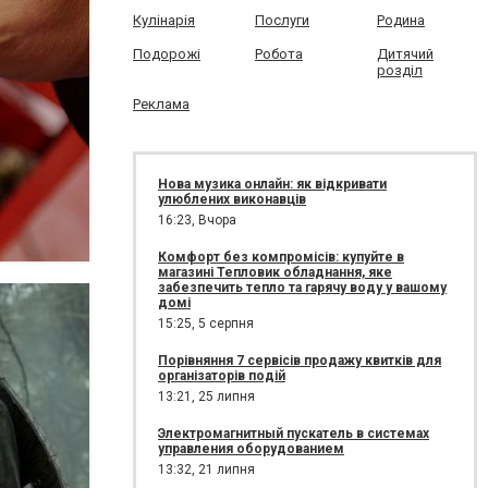
Кулінарія
Послуги
Родина
Подорожі
Робота
Дитячий
розділ
Реклама
Нова музика онлайн: як відкривати
улюблених виконавців
16:23,
Вчора
Комфорт без компромісів: купуйте в
магазині Тепловик обладнання, яке
забезпечить тепло та гарячу воду у вашому
домі
15:25,
5 серпня
Порівняння 7 сервісів продажу квитків для
організаторів подій
13:21,
25 липня
Электромагнитный пускатель в системах
управления оборудованием
13:32,
21 липня