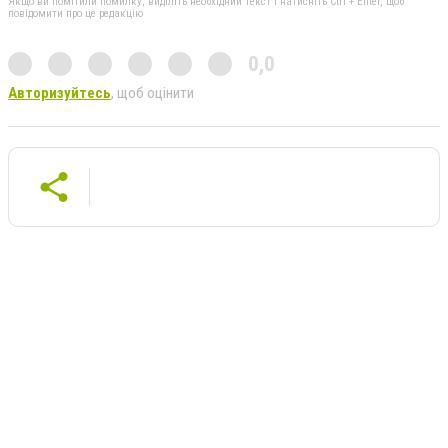
Якщо ви помітили помилку, виділіть необхідний текст і натисніть Ctrl + Enter, щоб
повідомити про це редакцію
0,0
Авторизуйтесь
, щоб оцінити