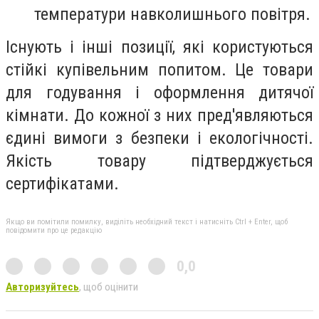
температури навколишнього повітря.
Існують і інші позиції, які користуються
стійкі купівельним попитом. Це товари
для годування і оформлення дитячої
кімнати. До кожної з них пред'являються
єдині вимоги з безпеки і екологічності.
Якість товару підтверджується
сертифікатами.
Якщо ви помітили помилку, виділіть необхідний текст і натисніть Ctrl + Enter, щоб
повідомити про це редакцію
0,0
Авторизуйтесь
, щоб оцінити