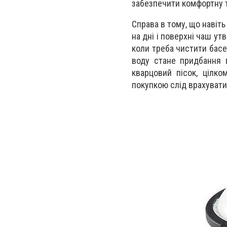
забезпечити комфортну т
Справа в тому, що навіт
на дні і поверхні чаш у
коли треба чистити бас
воду стане придбання п
кварцовий пісок, цілко
покупкою слід врахувати