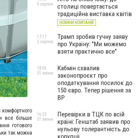
5 серпня
столиці повертається
традиційна виставка квітів
НОВИНИ КОМПАНІЙ
Трамп зробив гучну заяву
17:17
2 серпня
про Україну: "Ми можемо
взяти практично все"
Кабмін схвалив
18:56
31 липня
законопроєкт про
оподаткування посилок до
150 євро. Тепер рішення за
ВР
ля комфортного
Перевірки в ТЦК по всій
16:23
и все більше
31 липня
країні: Генштаб заявив про
ання готового
нульову толерантність до
льки так можна
корупції