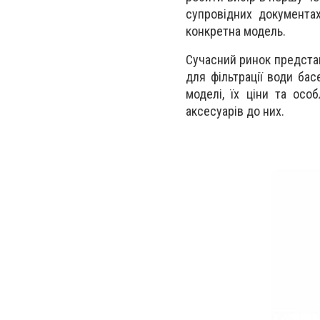
супровідних документах
конкретна модель.
Сучасний ринок представ
для фільтрації води ба
моделі, їх ціни та осо
аксесуарів до них.