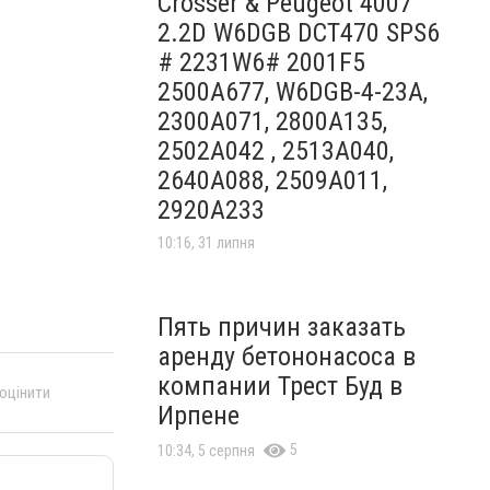
Crosser & Peugeot 4007
2.2D W6DGB DCT470 SPS6
# 2231W6# 2001F5
2500A677, W6DGB-4-23A,
2300A071, 2800A135,
2502A042 , 2513A040,
2640A088, 2509A011,
2920A233
10:16, 31 липня
Пять причин заказать
аренду бетононасоса в
компании Трест Буд в
 оцінити
Ирпене
5
10:34, 5 серпня