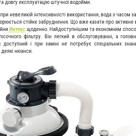
а довгу експлуатацію штучної водойми.
ь при невеликій інтенсивності використання, вода з часом 
творюється стійке забруднення. Що вже казати про активне
ейни
Интекс
щоденно. Найдоступнішим та економним спосо
ісочного фільтру. Він легкий в обслуговуванні, а голов
м доступний і при заміні не потребує спеціальних знан
 деякі нюанси.