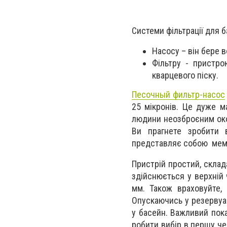
Системи фільтрації для 
Насосу – він бере в
Фільтру - пристро
кварцевого піску.
Песочный фильтр-насос
25 мікронів. Це дуже м
людини неозброєним око
Ви прагнете зробити 
представляє собою мем
Пристрій простий, склад
здійснюється у верхній 
мм. Також враховуйте, 
Опускаючись у резервуа
у басейн. Важливий пока
робити вибір в першу че