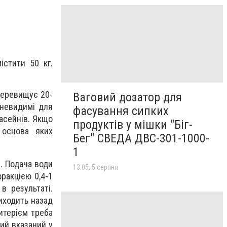
істити 50 кг.
перевищує 20-
Ваговий дозатор для
 невидимі для
фасування сипких
асейнів. Якщо
продуктів у мішки "Біг-
 основа яких
Бег" СВЕДА ДВС-301-1000-
1
и. Подача води
13:05, 5 серпня
ракцією 0,4-1
в результаті.
иходить назад
итерієм треба
кий вказаний у