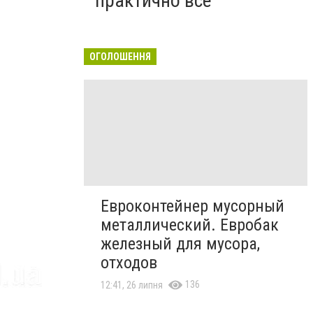
практично все"
ОГОЛОШЕННЯ
Евроконтейнер мусорный
металлический. Евробак
железный для мусора,
отходов
136
12:41, 26 липня