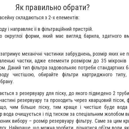
Як правильно обрати?
басейну складаються з 2-х елементів:
оду і направляє її в фільтраційний пристрій.
ю округлої форми, який має вигляд барила, здатного вм
затримує механічні частинки забруднень, розмір яких не 
аленькі частки, адже елементи розміром до 35 мікронів
м. Даний тип фільтра задовольняє потреби стандартних б
воду чистішою, обирайте фільтри картриджного типу,
брану.
ається з резервуару для піску, до якого підведено 2 труб
частині резервуару та проходить через кварцовий пісок, ф
що, чим більше піску, тим краще і чистіше буде вода 
р вода очищується і під тиском за спеціальним жолобом в
зник вибору – розмір резервуару фільтру. Саме за цим кр
ргу. Найкраще, що можна зробити, дізнатися об’єм води, я