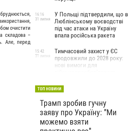
забруднюється,
У Польщі підтвердили, що в
16:16
31 липня
 використання,
Люблінському воєводстві
бом очистити
під час атаки на Україну
на складова –
впала російська ракета
ь. Але, перед
Тимчасовий захист у ЄС
15:42
31 липня
продовжили до 2028 року:
нові вимоги для
військовозобов’язаних
українців
ТОП НОВИНИ
Трамп зробив гучну
заяву про Україну: "Ми
можемо взяти