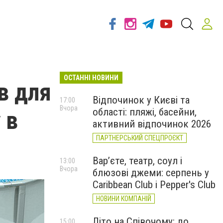
ОСТАННІ НОВИНИ
в для
Відпочинок у Києві та
17:00
Вчора
області: пляжі, басейни,
 в
активний відпочинок 2026
ПАРТНЕРСЬКИЙ СПЕЦПРОЄКТ
Вар’єте, театр, соул і
13:00
Вчора
блюзові джеми: серпень у
Caribbean Club і Pepper's Club
НОВИНИ КОМПАНІЙ
Літо на Співочому: до
15:00