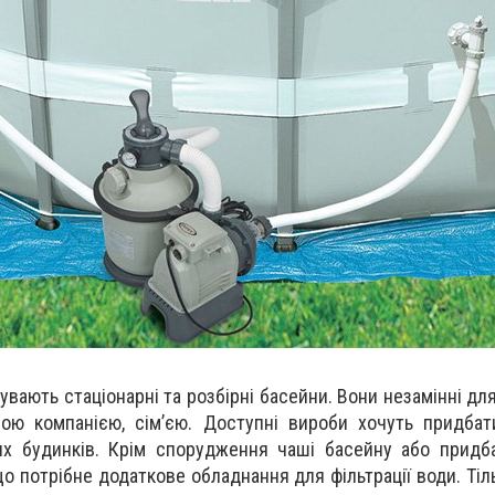
увають стаціонарні та розбірні басейни. Вони незамінні д
ою компанією, сім’єю. Доступні вироби хочуть придбат
их будинків. Крім спорудження чаші басейну або придб
що потрібне додаткове обладнання для фільтрації води. Ті