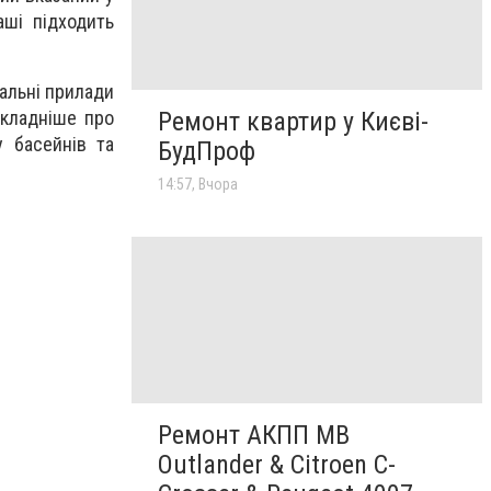
аші підходить
альні прилади
окладніше про
Ремонт квартир у Києві-
у басейнів та
БудПроф
14:57, Вчора
Ремонт АКПП MB
Outlander & Citroen C-