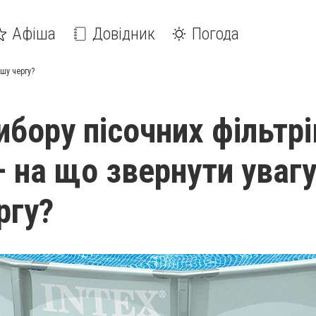
Афіша
Довідник
Погода
ршу чергу?
ибору пісочних фільтрі
– на що звернути увагу
ргу?