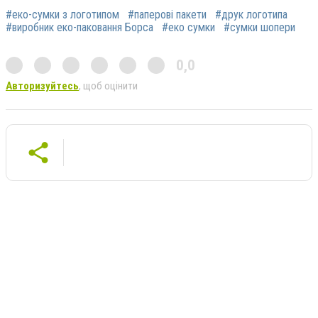
#еко-сумки з логотипом
#паперові пакети
#друк логотипа
#виробник еко-паковання Борса
#еко сумки
#сумки шопери
0,0
Авторизуйтесь
, щоб оцінити