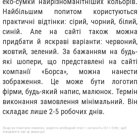
еко-сумки найрізноманітніших кольорів.
Найбільшим попитом користуються
практичні відтінки: сірий, чорний, білий,
синій. Але на сайті також можна
придбати й яскраві варіанти: червоний,
жовтий, зелений. За бажанням на будь-
які шопери, що представлені на сайті
компанії «Борса», можна нанести
зображення. Це може бути логотип
фірми, будь-який напис, малюнок. Термін
виконання замовлення мінімальний. Він
складає лише 2-5 робочих днів.
Якщо ви помітили помилку, виділіть необхідний текст і натисніть Ctrl + Enter, щоб
повідомити про це редакцію