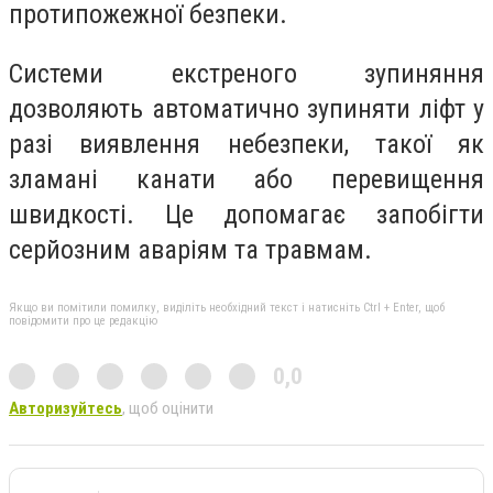
протипожежної безпеки.
Системи екстреного зупиняння
дозволяють автоматично зупиняти ліфт у
разі виявлення небезпеки, такої як
зламані канати або перевищення
швидкості. Це допомагає запобігти
серйозним аваріям та травмам.
Якщо ви помітили помилку, виділіть необхідний текст і натисніть Ctrl + Enter, щоб
повідомити про це редакцію
0,0
Авторизуйтесь
, щоб оцінити