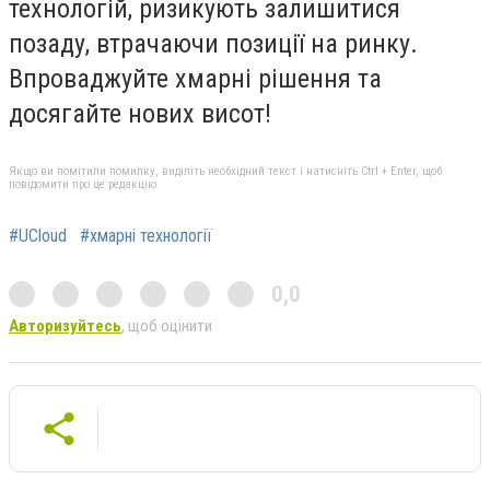
технологій, ризикують залишитися
позаду, втрачаючи позиції на ринку.
Впроваджуйте хмарні рішення та
досягайте нових висот!
Якщо ви помітили помилку, виділіть необхідний текст і натисніть Ctrl + Enter, щоб
повідомити про це редакцію
#UCloud
#хмарні технології
0,0
Авторизуйтесь
, щоб оцінити