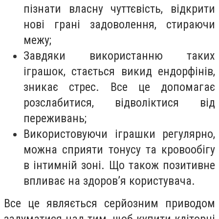
пізнати власну чуттєвість, відкрити
нові грані задоволення, стираючи
межу;
Завдяки використанню таких
іграшок, стається викид ендорфінів,
зникає стрес. Все це допомагає
розслабитися, відволіктися від
переживань;
Використовуючи іграшки регулярно,
можна сприяти тонусу та кровообігу
в інтимній зоні. Що також позитивне
впливає на здоров’я користувача.
Все це являється серйозним приводом
задуматися над тим, щоб купити кліторні