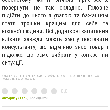
повернути не так складно. Головне
підійти до цього з увагою та бажанням
стати трошки кращим для себе та
коханої людини. Всі додаткові запитання
клієнти завжди мають змогу поставити
консультанту, що відмінно знає товар і
підкаже, що саме вибрати у конкретній
ситуації.
Якщо ви помітили помилку, виділіть необхідний текст і натисніть Ctrl + Enter, щоб
повідомити про це редакцію
0,0
Авторизуйтесь
, щоб оцінити