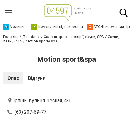
М
Медицина
К
Комунальні підприємства
С
СТО/Шиномонтажі Ірп
Головна
Дозвілля
Салони краси, солярії, сауни, SPA
Сауни,
лазні, СПА
Motion sport&spa
Motion sport&spa
Опис
Відгуки
Ірпінь, вулиця Лесная, 4-Т
(63) 207-69-77