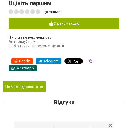
Оцініть першим
(
0
оцінок)
Я рекомендую
Ніхто ще не рекомендував
Авторизуйтесь
,
щоб оцінити і порекомендувати
Reddit
Telegram
Viber
WhatsApp
Це моє підприємство
Відгуки