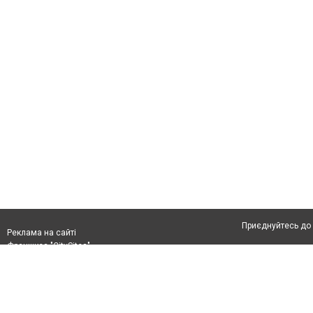
Приєднуйтесь до 
Реклама на сайті
Франшиза "CitySites"
Автори проєкту
Реклама на сайті:
Допускається цит
rek@citysites.ua
тексті обов'язков