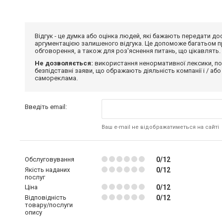
Відгук - це думка або оцінка людей, які бажають передати 
аргументацією залишеного відгука. Це допоможе багатьом пр
обговорення, а також для роз'яснення питань, що цікавлять.
Не дозволяється:
використання ненормативної лексики, по
безпідставні заяви, що ображають діяльність компанії і / або
самореклама.
Введіть email:
Ваш e-mail не відображатиметься на сайті
Обслуговування
0/12
Якість наданих
0/12
послуг
Ціна
0/12
Відповідність
0/12
товару/послуги
опису