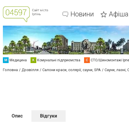
Новини
Афіша
М
Медицина
К
Комунальні підприємства
С
СТО/Шиномонтажі Ірп
Головна
Дозвілля
Салони краси, солярії, сауни, SPA
Сауни, лазні,
Опис
Відгуки