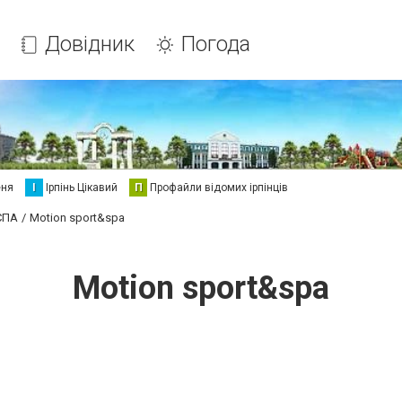
Довідник
Погода
еня
І
Ірпінь Цікавий
П
Профайли відомих ірпінців
 СПА
Motion sport&spa
Motion sport&spa