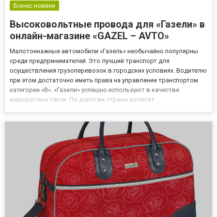
Бізнес новини
Высоковольтные провода для «Газели» в
онлайн-магазине «GAZEL – AVTO»
Малотоннажные автомобили «Газель» необычайно популярны
среди предпринимателей. Это лучший транспорт для
осуществления грузоперевозок в городских условиях. Водителю
при этом достаточно иметь права на управление транспортом
категории «В». «Газели» успешно используют в качестве
маршрутных такси. По дорогам страны колесят
специализированные автомобили на базе «Газели»: фургоны,
бортовые, тентованные. Благодаря хорошим ходовым
качествам и высокой проходимости м...