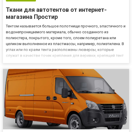
Ткани для автотентов от интернет-
магазина Простир
Тентом называется большое полотнище прочного, эластичного и
водонепроницаемого материала, обычно созданного из
полиэстера, покрытого, кроме того, слоем полиуретана или
целиком выполненное из пластмассы, например, полиэтилена. В
углах или по краям тента расположены люверсы, которые
служат в качестве точек крепления для веревки, крепящей тент
к полуприцепу. Тенты делятся на виды на основе различных
факторов, таких как размер, плотность материала или толщина...