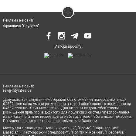
Реклама на сайті
Франшиза "CitySites"
Автори проєкту
Реклама на сайті:
rek@citysites.ua
Допускається цитування матеріалів без отримання попередньої згоди
04597.com.ua за умови розміщення в тексті обов'язкового посилання на
04597.com.ua - Сайт міста Ірпінь. Для інтернет-видань обов'язкове
розміщення прямого, відкритого для пошукових систем гіперпосилання
на цитовані статті не нижче другого абзацу в тексті або в якості джерела.
Порушення виняткових прав переслідується Законом.
Матеріали з плашками "Новини компаній", "Промо", "Партнерський
матеріал", "Партнерський спецпроєкт", "Політичні новини", "Пресреліз",