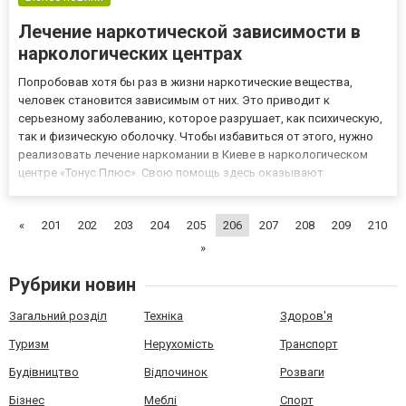
Лечение наркотической зависимости в
наркологических центрах
Попробовав хотя бы раз в жизни наркотические вещества,
человек становится зависимым от них. Это приводит к
серьезному заболеванию, которое разрушает, как психическую,
так и физическую оболочку. Чтобы избавиться от этого, нужно
реализовать лечение наркомании в Киеве в наркологическом
центре «Тонус Плюс». Свою помощь здесь оказывают
высококвалифицированные специалисты, которые готовы
работать с больными по всей Украине. В том случае, если
«
201
202
203
204
205
206
207
208
209
210
наркозависимый буде...
»
Рубрики новин
Загальний розділ
Техніка
Здоров'я
Туризм
Нерухомість
Транспорт
Будівництво
Відпочинок
Розваги
Бізнес
Меблі
Спорт