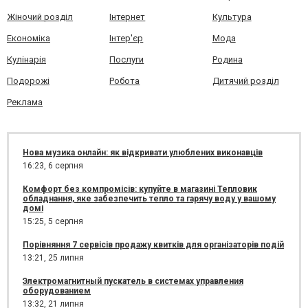
Жіночий розділ
Інтернет
Культура
Економіка
Інтер'єр
Мода
Кулінарія
Послуги
Родина
Подорожі
Робота
Дитячий розділ
Реклама
Нова музика онлайн: як відкривати улюблених виконавців
16:23,
6 серпня
Комфорт без компромісів: купуйте в магазині Тепловик
обладнання, яке забезпечить тепло та гарячу воду у вашому
домі
15:25,
5 серпня
Порівняння 7 сервісів продажу квитків для організаторів подій
13:21,
25 липня
Электромагнитный пускатель в системах управления
оборудованием
13:32,
21 липня