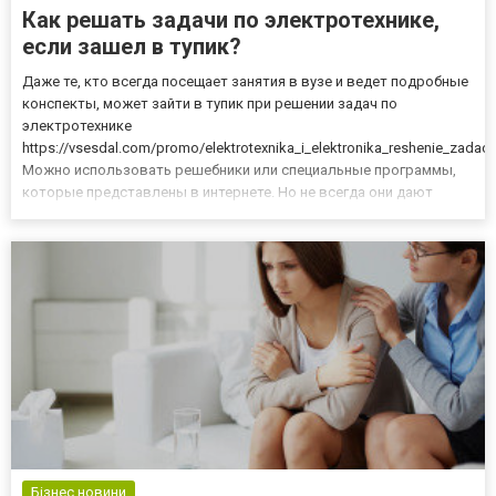
Как решать задачи по электротехнике,
если зашел в тупик?
Даже те, кто всегда посещает занятия в вузе и ведет подробные
конспекты, может зайти в тупик при решении задач по
электротехнике
https://vsesdal.com/promo/elektrotexnika_i_elektronika_reshenie_zadach
Можно использовать решебники или специальные программы,
которые представлены в интернете. Но не всегда они дают
верное решение, а не поняв алгоритм, на экзамене придется
особенно туго. Если вы использовали все привычные методики,
несколько раз перечитали усло...
Бізнес новини