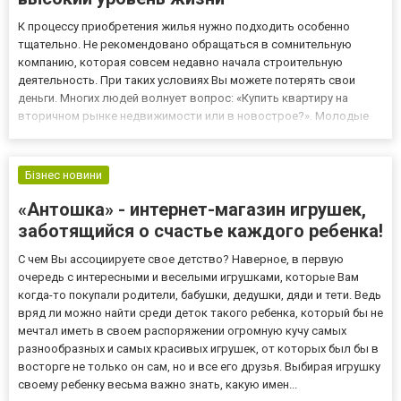
К процессу приобретения жилья нужно подходить особенно
тщательно. Не рекомендовано обращаться в сомнительную
компанию, которая совсем недавно начала строительную
деятельность. При таких условиях Вы можете потерять свои
деньги. Многих людей волнует вопрос: «Купить квартиру на
вторичном рынке недвижимости или в новострое?». Молодые
семьи чаще всего отдают предпочтение новым домам. Чистая
парадная, удобные планировки, доброжелательные соседи - это
основные пр...
Бізнес новини
«Антошка» - интернет-магазин игрушек,
заботящийся о счастье каждого ребенка!
С чем Вы ассоциируете свое детство? Наверное, в первую
очередь с интересными и веселыми игрушками, которые Вам
когда-то покупали родители, бабушки, дедушки, дяди и тети. Ведь
вряд ли можно найти среди деток такого ребенка, который бы не
мечтал иметь в своем распоряжении огромную кучу самых
разнообразных и самых красивых игрушек, от которых был бы в
восторге не только он сам, но и все его друзья. Выбирая игрушку
своему ребенку весьма важно знать, какую имен...