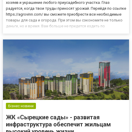
хозяев и украшение любого приусадебного участка. Глаз
радуется, когда твои труды приносят урожай. Перейдя по ссылке
https://agrovinn.com/ вы сможете приобрести все необходимые
товары для сада и огорода. При этом вы сэкономите не только
деньги, но и время. Вам больше не придется ездить по
специализированным магазинам в поисках того или иного товара
для ваших огородных владений. Благодаря интернет-мага...
Бізнес новини
ЖК «Сырецкие сады» - развитая
инфраструктура обеспечит жильцам
высокий уровень жизни