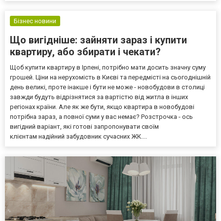
Бізнес новини
Що вигідніше: зайняти зараз і купити
квартиру, або збирати і чекати?
Щоб купити квартиру в Ірпені, потрібно мати досить значну суму
грошей. Ціни на нерухомість в Києві та передмісті на сьогоднішній
день великі, проте інакше і бути не може - новобудови в столиці
завжди будуть відрізнятися за вартістю від житла в інших
регіонах країни. Але як же бути, якщо квартира в новобудові
потрібна зараз, а повної суми у вас немає? Розстрочка - ось
вигідний варіант, які готові запропонувати своїм
клієнтам надійний забудовник сучасних ЖК....