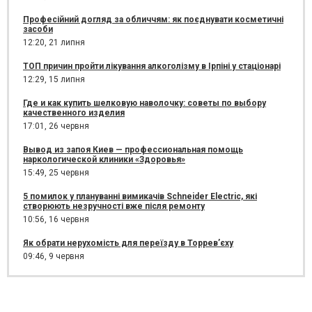
Професійний догляд за обличчям: як поєднувати косметичні
засоби
12:20,
21 липня
ТОП причин пройти лікування алкоголізму в Ірпіні у стаціонарі
12:29,
15 липня
Где и как купить шелковую наволочку: советы по выбору
качественного изделия
17:01,
26 червня
Вывод из запоя Киев — профессиональная помощь
наркологической клиники «Здоровья»
15:49,
25 червня
5 помилок у плануванні вимикачів Schneider Electric, які
створюють незручності вже після ремонту
10:56,
16 червня
Як обрати нерухомість для переїзду в Торрев’єху
09:46,
9 червня