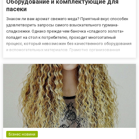
Оборудование и комплектующие для
пасеки
Знаком ли вам аромат свежего меда? Приятный вкус способен
удовлетворить запросы самого взыскательного гурмана-
сладкоежки. Однако прежде чем баночка «сладкого золота»
попадет на стол к потребителю, проходит многоэтапный
процесс, который невозможен без качественного оборудования
и вспомогательных материалов. Грамотно организованная
пасека с правильно подобранным оборудованием – гарантия
вкусного и полезного меда. Все для пасеки украина можно
приобрести на са...
Бізнес новини