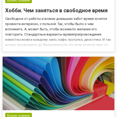
Бізнес новини
Хобби. Чем заняться в свободное время
Свободное от работы и всяких домашних забот время хочется
провести интересно, с пользой. Так, чтобы было о чем
вспомнить. А, может быть, чтобы возникло желание это
повторить. Стандартные варианты времяпрепровождения
известны всем и каждому: кино; кафе; прогулка; дискотека. И так
можно продолжать до бесконечности. Но если хочется чего-то
необычного? Давайте поговорим об этом! Хобби – чем заняться
в свободное время дома Для начала давайте поговорим о том,
че...
Бізнес новини