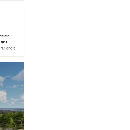
бными
одит
ли его в