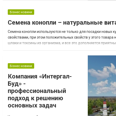
взгляд. Как выбрать и где купить
Современные кондиционеры
Бізнес новини
обеспечивают комфортный микроклимат в
Семена конопли – натуральные ви
любых помещениях, и при этом имеют
компактные размеры и работают
Семена конопли используются не только для посадки новых к
бесшумно. Выбирать такую технику лучше
свойствами, при этом положительных свойств у этого товара 
у проверенн...
шлаки и токсины из организма, и все это дополняется приятны
пищу и варили целебные снадобья. Не будем скрывать, что ко
Бізнес новини
Компания «Интергал-
Буд» -
профессиональный
подход к решению
основных задач