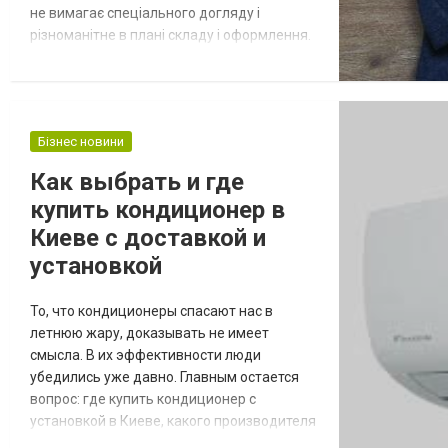
не вимагає спеціального догляду і
різноманітне в плані складу і оформлення.
Саме тому трикотажний одяг для дорослих
і дітей такий популярний. Дорослий
трикотаж Цей вид трикотажних виробів
вготовляється з урахуванням безлічі
Бізнес новини
факторів (сезону, цілей використання) і
відрізняється найрізноманітнішим диза...
Как выбрать и где
купить кондиционер в
Киеве с доставкой и
установкой
То, что кондиционеры спасают нас в
летнюю жару, доказывать не имеет
смысла. В их эффективности люди
убедились уже давно. Главным остается
вопрос: где купить кондиционер с
установкой в Киеве, какого производителя
выбрать и на какой модели остановить