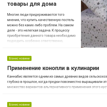
товары для дома
Многие люди придерживаются того
мнения, что купить качественную постель
можно без каких-либо проблем. На самом
деле - это нелегкая задача. К процессу
приобретения данного товара необходимо
подходить особенно ответственно,
поскольку от этого зависит не только
качество сна, но и сохранность общего
состояния здоровья. Неудобная подушка,
Бізнес новини
некачественное постельное белье,
Применение конопли в кулинарии
неудобная кровать - это те факторы,
которые могут вызвать бессонницу. По
Каннабис является одним из самых древних видов сельскохоз
причине недосыпа л...
глубоко в прошлое, когда предки повсеместно выращивали это
множество вариантов альтернативного применения этого куст
негативного мнения об этой культуре - психотропного влияния. 
Бізнес новини