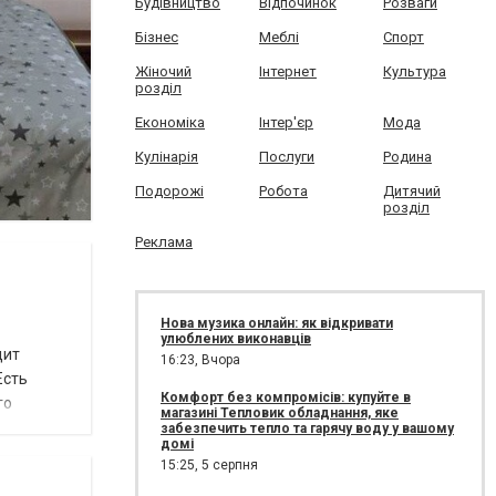
Будівництво
Відпочинок
Розваги
Бізнес
Меблі
Спорт
Жіночий
Інтернет
Культура
розділ
Економіка
Інтер'єр
Мода
Кулінарія
Послуги
Родина
Подорожі
Робота
Дитячий
розділ
Реклама
Нова музика онлайн: як відкривати
улюблених виконавців
дит
16:23,
Вчора
Есть
Комфорт без компромісів: купуйте в
го
магазині Тепловик обладнання, яке
забезпечить тепло та гарячу воду у вашому
домі
15:25,
5 серпня