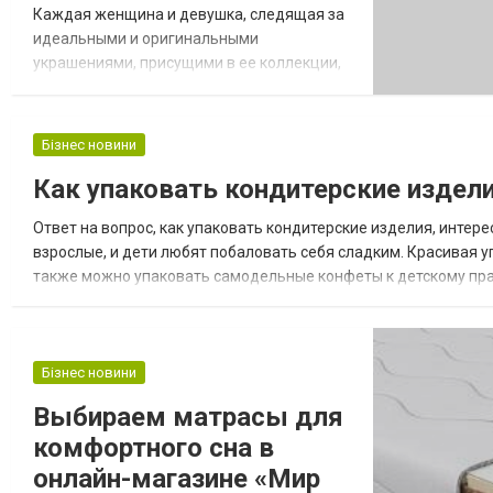
Каждая женщина и девушка, следящая за
идеальными и оригинальными
украшениями, присущими в ее коллекции,
готова подтвердить на все 100%, что в ней
в обязательном порядке должны быть как
минимум несколько от известного во всем
Бізнес новини
мире бренда. Особой популярностью
Как упаковать кондитерские издел
среди представительниц прекрасной
половины человечества всегда
Ответ на вопрос, как упаковать кондитерские изделия, интер
пользовались серебряные и зо...
взрослые, и дети любят побаловать себя сладким. Красивая у
также можно упаковать самодельные конфеты к детскому праз
ребенку будет очень приятно развернуть мамины сладости сре
Бізнес новини
Выбираем матрасы для
комфортного сна в
онлайн-магазине «Мир