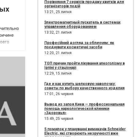
Порівняння 7 сервісів продажу квитків для
організаторів подій
ных
13:21,
25 липня
Электромагнитный пускатель в системах
управления оборудованием
ачительно
13:32,
21 липня
причине
воего
Професійний догляд за обличчям: як
поєднувати косметичні засоби
12:20,
21 липня
ТОП причин пройти лікування алкоголізму в
Ірпіні у стаціонарі
12:29,
15 липня
Где и как купить шелковую наволочку:
советы по выбору качественного изделия
17:01,
26 червня
Вывод из запоя Киев — профессиональная
помощь наркологической клиники
«Здоровья»
15:49,
25 червня
5 помилок у плануванні вимикачів Schneider
Electric, які створюють незручності вже