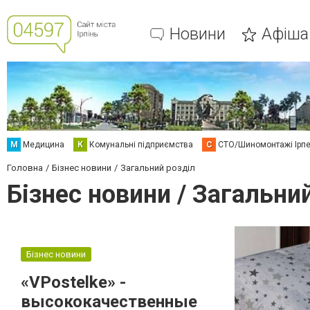
Новини
Афіша
М
Медицина
К
Комунальні підприємства
С
СТО/Шиномонтажі Ірп
Головна
Бізнес новини
Загальний розділ
Бізнес новини / Загальни
Бізнес новини
«VPostelke» -
высококачественные