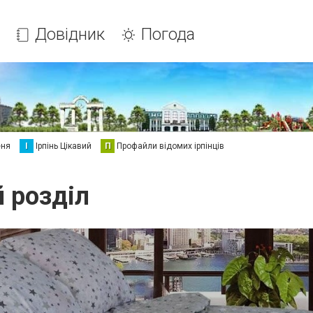
Довідник
Погода
еня
І
Ірпінь Цікавий
П
Профайли відомих ірпінців
й розділ