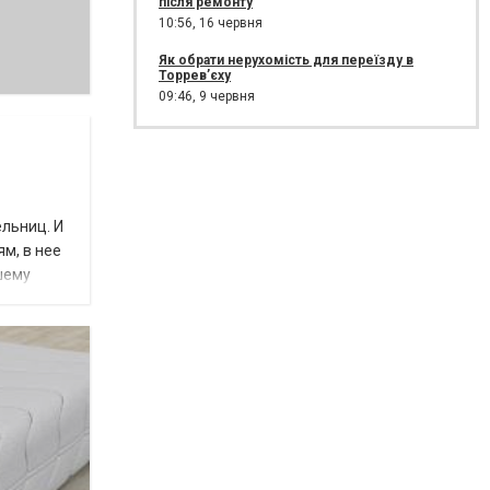
після ремонту
10:56,
16 червня
Як обрати нерухомість для переїзду в
Торрев’єху
09:46,
9 червня
ельниц. И
м, в нее
шему