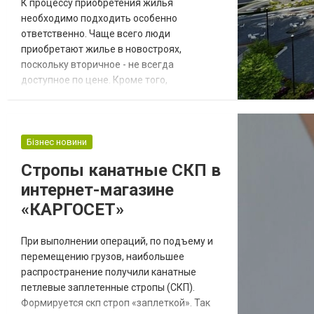
К процессу приобретения жилья
необходимо подходить особенно
ответственно. Чаще всего люди
приобретают жилье в новостроях,
поскольку вторичное - не всегда
доступное по цене. Кроме того,
существует ряд преимуществ
приобретения квартиры в новом доме -
чистая парадная, правильная планировка,
приятные соседи. Если вложить деньги в
Бізнес новини
процессе строительства, то можно
Стропы канатные СКП в
значительно сэкономить семейный
интернет-магазине
бюджет. Но не бывает всё так просто. На
строительном рынке существу...
«КАРГОСЕТ»
При выполнении операций, по подъему и
перемещению грузов, наибольшее
распространение получили канатные
петлевые заплетенные стропы (СКП).
Формируется скп строп «заплеткой». Так