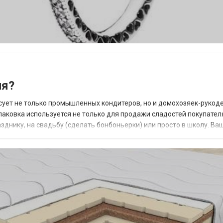
ия?
есует не только промышленных кондитеров, но и домохозяек-рукод
паковка используется не только для продажи сладостей покупателя
днику, на свадьбу (сделать бонбоньерки) или просто в школу. Ва
ди одноклассников....