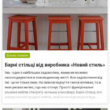
семьи. В это...
Бізнес новини
Барні стільці від виробника «Новий стиль»
Їжа - одне з найбільших задоволень, якими ми можемо
насолоджуватися в повсякденному житті. Але задоволення від
їжі - це не тільки смак. На смакові відчуття також впливає, то в
яких умовах ми їмо, і що нас оточує. Прості і функціональні
рішення меблів створять затишну атмосферу. Барні стільці, это
універсальний предмет меблів, який може відповідати будь-
якому місцю і ситуації - як стилістично і практично. Запрошуємо
вас ознайомитися з пропозицією інтернет м...