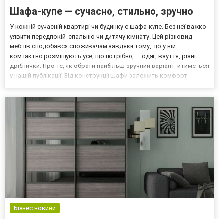
Шафа-купе — сучасно, стильно, зручно
У кожній сучасній квартирі чи будинку є шафа-купе. Без неї важко
уявити передпокій, спальню чи дитячу кімнату. Цей різновид
меблів сподобався споживачам завдяки тому, що у ній
компактно розміщують усе, що потрібно, — одяг, взуття, різні
дрібнички. Про те, як обрати найбільш зручний варіант, йтиметься
у нашій публікації. Від конструкції шафи залежить комфорт
використання Для зручності експлуатації варто звернути увагу
на те, які габарити має шафа-купе і скі...
Бізнес новини