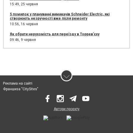
15:49,
25 червня
5 помилок у плануванні вимикачів Schneider Electric, які
створюють незручності вже після ремонту
10:56,
16 червня
Як обрати нерухомість для переїзду в Торрев’єху
09:46,
9 червня
Реклама на сайті
Франшиза "CitySites"
Автори проєкту