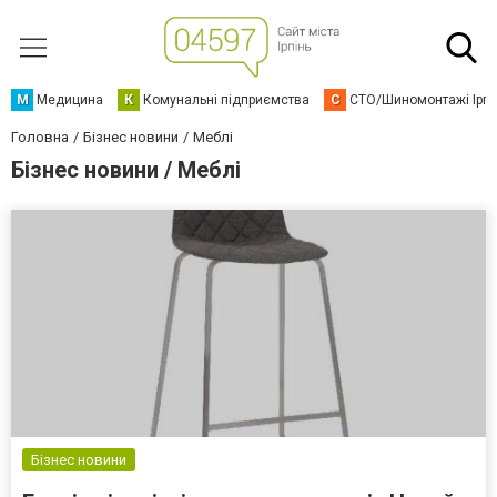
М
Медицина
К
Комунальні підприємства
С
СТО/Шиномонтажі Ірп
Головна
Бізнес новини
Меблі
Бізнес новини / Меблі
Бізнес новини