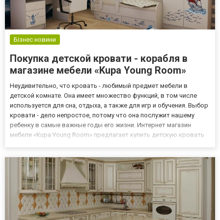
Бізнес новини
Покупка детской кровати - корабля в
магазине мебели «Kupa Young Room»
Неудивительно, что кровать - любимый предмет мебели в
детской комнате. Она имеет множество функций, в том числе
используется для сна, отдыха, а также для игр и обучения. Выбор
кровати - дело непростое, потому что она послужит нашему
ребенку в самые важные годы его жизни. Интернет магазин
мебели «Kupa Young Room» предлагает купить детскую кровать
корабль производства Турции, которая для большинства
мальчиков станет воплощением мечты и будет не обычным
место...