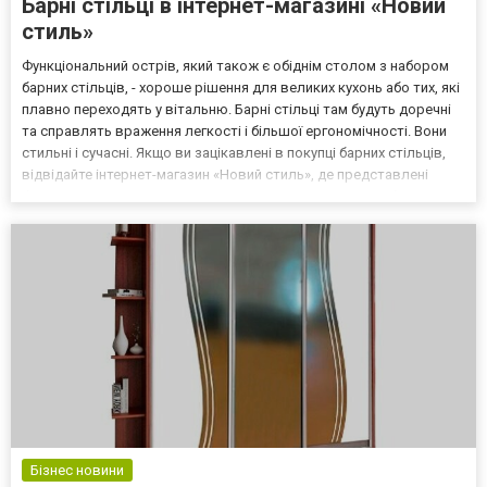
Барні стільці в інтернет-магазині «Новий
стиль»
Функціональний острів, який також є обіднім столом з набором
барних стільців, - хороше рішення для великих кухонь або тих, які
плавно переходять у вітальню. Барні стільці там будуть доречні
та справлять враження легкості і більшої ергономічності. Вони
стильні і сучасні. Якщо ви зацікавлені в покупці барних стільців,
відвідайте інтернет-магазин «Новий стиль», де представлені
барні стільці Новий стиль в різних стилях і моделях. Вибирайте
моделі білого, сірог...
Бізнес новини