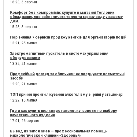
16:23,
6 серпня
Комфорт без компромісів: купуйте в магазині Тепловик
обладнання, яке забезпечить тепло та гарячу воду у вашому
домі
15:25,
5 серпня
Порівняння 7 сервісів продажу квитків для організаторів подій
13:21,
25 липня
Электромагнитный пускатель в системах управления
оборудованием
13:32,
21 липня
Професійний догляд за обличчям: як поєднувати косметичні
засоби
12:20,
21 липня
ТОП причин пройти лікування алкоголізму в Ірпіні у стаціонарі
12:29,
15 липня
Где и как купить шелковую наволочку: советы по выбору
качественного изделия
17:01,
26 червня
Вывод из запоя Киев — профессиональная помощь
наркологической клиники «Здоровья»