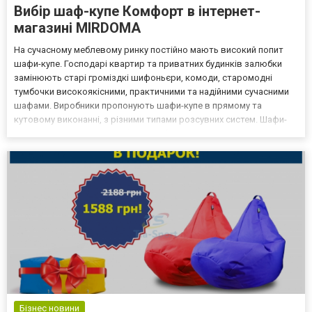
Вибір шаф-купе Комфорт в інтернет-
магазині MIRDOMA
На сучасному меблевому ринку постійно мають високий попит
шафи-купе. Господарі квартир та приватних будинків залюбки
замінюють старі громіздкі шифоньєри, комоди, старомодні
тумбочки високоякісними, практичними та надійними сучасними
шафами. Виробники пропонують шафи-купе в прямому та
кутовому виконанні, з різними типами розсувних систем. Шафи-
купе торгової марки «Комфорт-Меблі» Онлайн-магазин МирДома
пропонує покупцям ШАФИ-КУПЕ КОМФОРТ з різним дизайном....
Бізнес новини