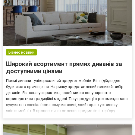
Бізнес новини
Широкий асортимент прямих диванів за
доступними цінами
Прямі дивани - універсальний предмет меблів. Він підійде для
будь-якого приміщення. На ринку представлений великий вибір
диванів. Як показує практика, особливою популярністю
користуються традиційні моделі. Таку продукцію рекомендовано
купувати в спеціалізованому магазині, який гарантує високу
якість меблів. В процесі виготовлення предметів інтер'єру
повинні використовуватися матеріали бездоганної якості, які
забезпечують високі експлуатаційні властивості в...