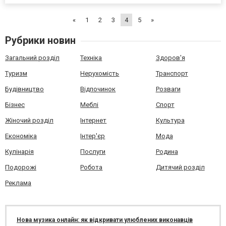
стандартизированная мебель из нержавейки для кухни
ресторана. Гастрономическая мебель из стали
«
1
2
3
4
5
»
Гастрономические предметы мебели должны не...
Рубрики новин
Загальний розділ
Техніка
Здоров'я
Туризм
Нерухомість
Транспорт
Будівництво
Відпочинок
Розваги
Бізнес
Меблі
Спорт
Жіночий розділ
Інтернет
Культура
Економіка
Інтер'єр
Мода
Кулінарія
Послуги
Родина
Подорожі
Робота
Дитячий розділ
Реклама
Нова музика онлайн: як відкривати улюблених виконавців