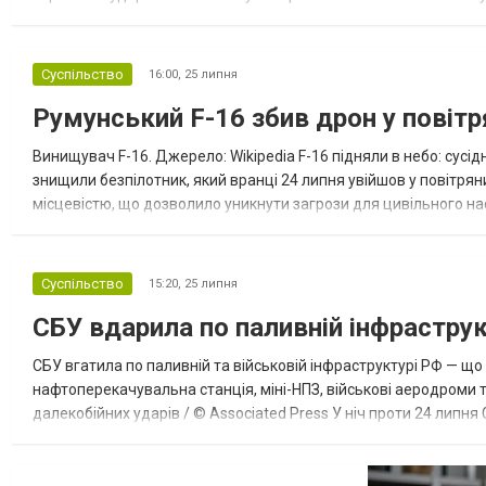
Трамп. Фото: Telegram Zelenskiy / Official Президент України Вол
Суспільство
16:00,
25 липня
Румунський F-16 збив дрон у повітр
Винищувач F-16. Джерело: Wikipedia F-16 підняли в небо: сусід
знищили безпілотник, який вранці 24 липня увійшов у повітрян
місцевістю, що дозволило уникнути загрози для цивільного на
Міністерство оборони країни, пише Digi24. За словами глави дер
Суспільство
15:20,
25 липня
СБУ вдарила по паливній інфраструкт
СБУ вгатила по паливній та військовій інфраструктурі РФ — щ
нафтоперекачувальна станція, міні-НПЗ, військові аеродроми т
далекобійних ударів / © Associated Press У ніч проти 24 липня
військовій інфраструктурі Росії й тимчасово окупованого Криму