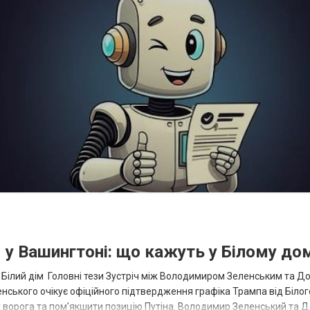
 у Вашингтоні: що кажуть у Білому до
– Білий дім Головні тези Зустріч між Володимиром Зеленським та 
ського очікує офіційного підтвердження графіка Трампа від Білог
ку ворога та пом'якшити позицію Путіна. Володимир Зеленський та 