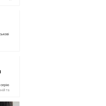
ськові
я
 серію
ній та