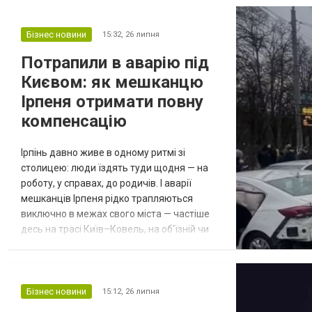
на старте решает купить подписчиков в
телеграм - не из любви к «цифрам», а
чтобы убрать этот неловкий ноль и
Бізнес новини
15:32,
26 липня
быстрее пройти первый психологический
Потрапили в аварію під
барьер. Важно другое: что дальше
Києвом: як мешканцю
делать...
Ірпеня отримати повну
компенсацію
Ірпінь давно живе в одному ритмі зі
столицею: люди їздять туди щодня — на
роботу, у справах, до родичів. І аварії
мешканців Ірпеня рідко трапляються
виключно в межах свого міста — частіше
десь на трасі Київ–Ковель, на об'їзній чи
вже безпосередньо в Києві. Розповідаємо,
що варто знати, щоб після ДТП отримати
нормальну компенсацію, а не суму, яку
страхова спробує округлити у свій бік.
Бізнес новини
15:12,
26 липня
Алгоритм не залежить від точки на карті