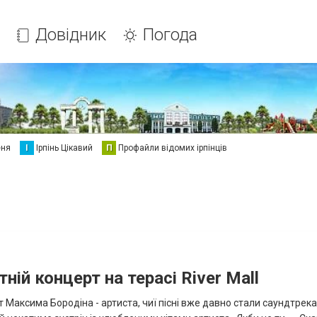
Довідник
Погода
еня
І
Ірпінь Цікавий
П
Профайли відомих ірпінців
ій концерт на терасі River Mall
ерт Максима Бородіна - артиста, чиї пісні вже давно стали саундтрек