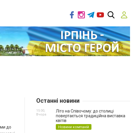
Останні новини
15:00,
Літо на Співочому: до столиці
Вчора
повертається традиційна виставка
квітів
ами до
Новини компаній