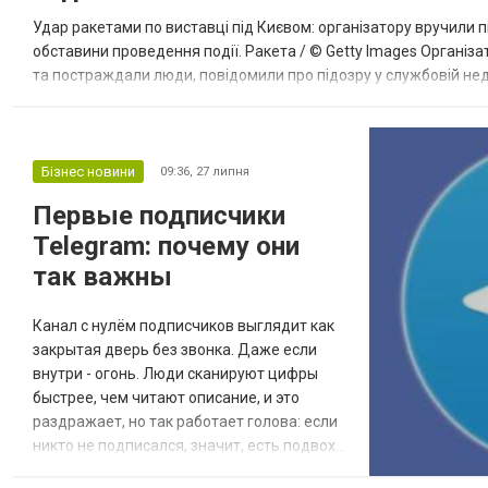
Удар ракетами по виставці під Києвом: організатору вручили п
обставини проведення події. Ракета / © Getty Images Організат
та постраждали люди, повідомили про підозру у службовій нед
розслідують як воєнний злочин Росії. Про це повідомила речниц
Бізнес новини
09:36,
27 липня
Первые подписчики
Telegram: почему они
так важны
Канал с нулём подписчиков выглядит как
закрытая дверь без звонка. Даже если
внутри - огонь. Люди сканируют цифры
быстрее, чем читают описание, и это
раздражает, но так работает голова: если
никто не подписался, значит, есть подвох…
или просто скучно. Поэтому часть админов