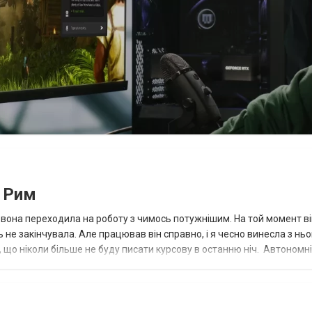
і Рим
ли вона переходила на роботу з чимось потужнішим. На той момент в
ь не закінчувала. Але працював він справно, і я чесно винесла з ньо
 що ніколи більше не буду писати курсову в останню ніч. Автономні