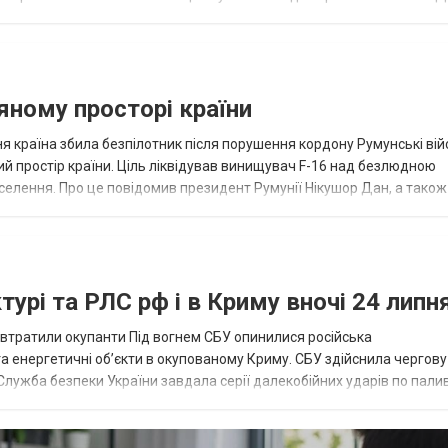
од...
яному просторі країни
ня країна збила безпілотник після порушення кордону Румунські вій
ий простір країни. Ціль ліквідував винищувач F-16 над безлюдною
селення. Про це повідомив президент Румунії Нікушор Дан, а також
жави, інцидент ст...
урі та РЛС рф і в Криму вночі 24 липн
о втратили окупанти Під вогнем СБУ опинилися російська
а енергетичні об’єкти в окупованому Криму. СБУ здійснила чергову
 Служба безпеки України завдала серії далекобійних ударів по палив
. Під удар потрапили...