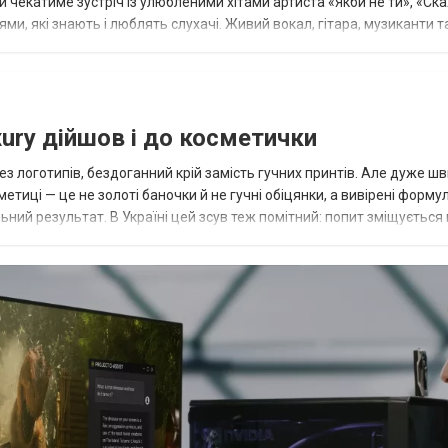
й чекатиме зустріч із улюбленими хітами артиста «Якби не ти», «Ска
ями, які знають і люблять слухачі. Живий вокал, гітара, музиканти т
о...
uxury дійшов і до косметички
без логотипів, бездоганний крій замість гучних принтів. Але дуже ш
етиці — це не золоті баночки й не гучні обіцянки, а вивірені формул
льний результат. В Україні цей зсув теж помітний: попит зміщується 
...