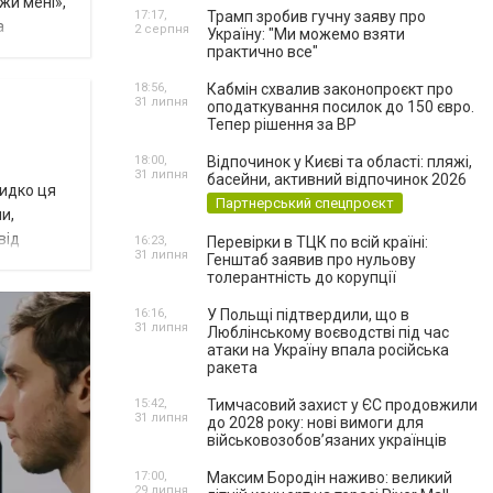
жи мені»,
17:17,
Трамп зробив гучну заяву про
а
2 серпня
Україну: "Ми можемо взяти
практично все"
18:56,
Кабмін схвалив законопроєкт про
31 липня
оподаткування посилок до 150 євро.
Тепер рішення за ВР
18:00,
Відпочинок у Києві та області: пляжі,
31 липня
басейни, активний відпочинок 2026
видко ця
Партнерський спецпроєкт
и,
від
16:23,
Перевірки в ТЦК по всій країні:
31 липня
Генштаб заявив про нульову
толерантність до корупції
16:16,
У Польщі підтвердили, що в
31 липня
Люблінському воєводстві під час
атаки на Україну впала російська
ракета
15:42,
Тимчасовий захист у ЄС продовжили
31 липня
до 2028 року: нові вимоги для
військовозобов’язаних українців
17:00,
Максим Бородін наживо: великий
29 липня