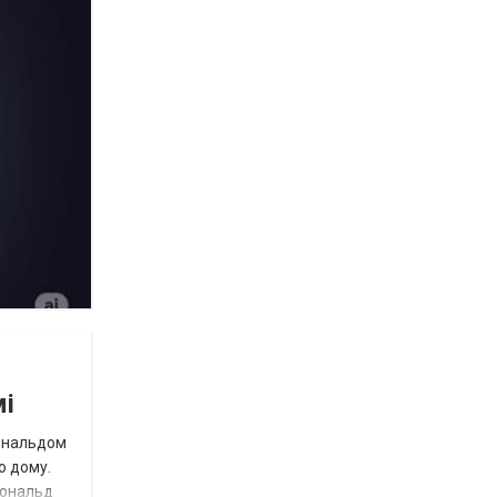
мі
Дональдом
о дому.
Дональд