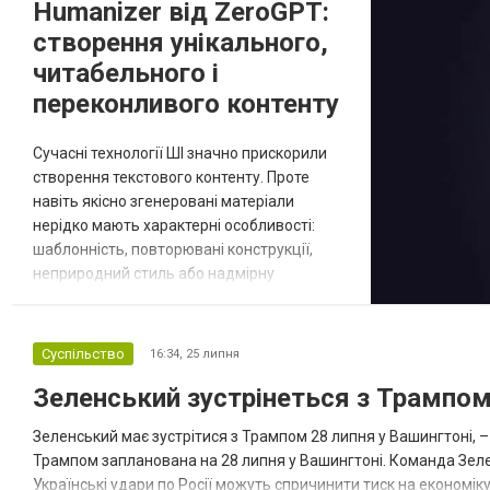
Humanizer від ZeroGPT:
Сталась пригода на в'їзді в Ірпін...
створення унікального,
читабельного і
переконливого контенту
Сучасні технології ШІ значно прискорили
створення текстового контенту. Проте
навіть якісно згенеровані матеріали
нерідко мають характерні особливості:
шаблонність, повторювані конструкції,
неприродний стиль або надмірну
формальність. Сервіс Humanizer від
ZeroGPT допомагає зробити інформацію
більш читабельною і зрозумілою,
Суспільство
16:34,
25 липня
зберігаючи основний зміст та логіку
Зеленський зустрінеться з Трампом
викладення. Це актуально для авторів
статей, маркетологів, студентів, власників
Зеленський має зустрітися з Трампом 28 липня у Вашингтоні, 
бізнесу та всіх, хто...
Трампом запланована на 28 липня у Вашингтоні. Команда Зелен
Українські удари по Росії можуть спричинити тиск на економі