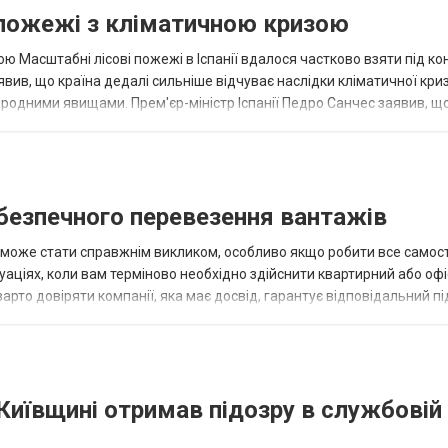
і пожежі з кліматичною кризою
ю Масштабні лісові пожежі в Іспанії вдалося частково взяти під ко
вив, що країна дедалі сильніше відчуває наслідки кліматичної криз
одними явищами. Прем'єр-міністр Іспанії Педро Санчес заявив, щ
ням наслі...
безпечного перевезення вантажів
 може стати справжнім викликом, особливо якщо робити все самост
уаціях, коли вам терміново необхідно здійснити квартирний або оф
варто довіряти компанії, яка має досвід, гарантує відповідальний пі
час...
Київщині отримав підозру в службовій