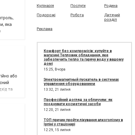
Кулінарія
Послуги
Родина
Подорожі
Робота
Дитячий
нтроль,
розділ
и, яка
Реклама
о
Комфорт без компромісів: купуйте в
магазині Тепловик обладнання, яке
забезпечить тепло та гарячу воду у вашому
домі
15:25,
Вчора
ійно або
Электромагнитный пускатель в системах
існий
управления оборудованием
дхід та
13:32,
21 липня
Професійний догляд за обличчям: як
поєднувати косметичні засоби
12:20,
21 липня
ТОП причин пройти лікування алкоголізму в
Ірпіні у стаціонарі
12:29,
15 липня