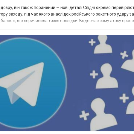
ідозру, він також поранений — нові деталі Слідчі окремо перевіряю
ору заходу, під час якого внаслідок російського ракетного удару з
балості, що спричинила тяжкі наслідки. Водночас саму атаку прав
я Киї...