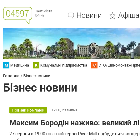
Новини
Афіша
М
Медицина
К
Комунальні підприємства
С
СТО/Шиномонтажі Ірп
Головна
Бізнес новини
Бізнес новини
Новини компаній
17:00,
29 липня
Максим Бородін наживо: великий літн
27 серпня о 19:00 на літній терасі River Mall відбудеться конц