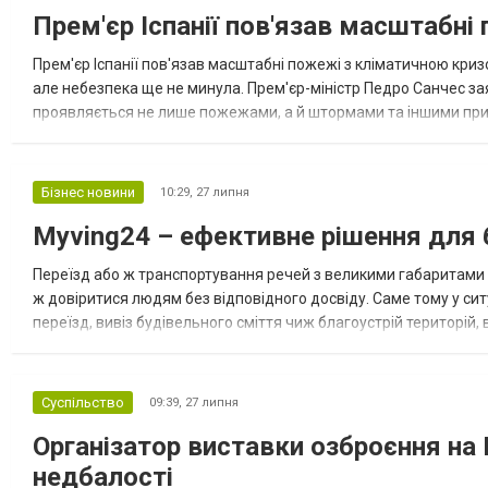
Прем'єр Іспанії пов'язав масштабн
Прем'єр Іспанії пов'язав масштабні пожежі з кліматичною кризо
але небезпека ще не минула. Прем'єр-міністр Педро Санчес зая
проявляється не лише пожежами, а й штормами та іншими прир
масштабні лісові пожежі, які охопили країну, є ще одним свідчен
Бізнес новини
10:29,
27 липня
Myving24 – ефективне рішення для 
Переїзд або ж транспортування речей з великими габаритами
ж довіритися людям без відповідного досвіду. Саме тому у сит
переїзд, вивіз будівельного сміття чиж благоустрій територій, 
пропонує комплексний сервіс для клієнтів. Щоб заощадити ваш 
Суспільство
09:39,
27 липня
Організатор виставки озброєння на 
недбалості