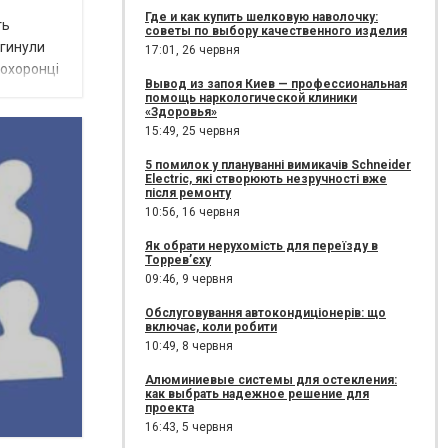
Где и как купить шелковую наволочку:
ть
советы по выбору качественного изделия
агинули
17:01,
26 червня
оохоронці
Вывод из запоя Киев — профессиональная
помощь наркологической клиники
«Здоровья»
15:49,
25 червня
5 помилок у плануванні вимикачів Schneider
Electric, які створюють незручності вже
після ремонту
10:56,
16 червня
Як обрати нерухомість для переїзду в
Торрев’єху
09:46,
9 червня
Обслуговування автокондиціонерів: що
включає, коли робити
10:49,
8 червня
Алюминиевые системы для остекления:
как выбрать надежное решение для
проекта
16:43,
5 червня