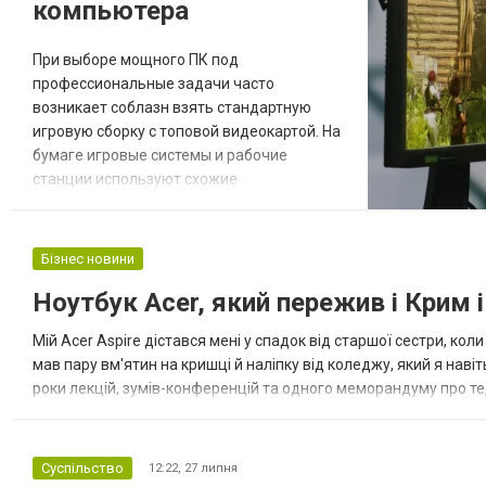
компьютера
При выборе мощного ПК под
профессиональные задачи часто
возникает соблазн взять стандартную
игровую сборку с топовой видеокартой. На
бумаге игровые системы и рабочие
станции используют схожие
комплектующие, но принципы
распределения ресурсов в них
кардинально отличаются. Разберемся,
Бізнес новини
почему игровой ПК может стать «узким
Ноутбук Acer, який пережив і Крим 
местом» в рабочих сценариях.
Видеопамять и архитектурные приоритеты
Мій Acer Aspire дістався мені у спадок від старшої сестри, ко
Для игр ключевым показателем остается
мав пару вм'ятин на кришці й наліпку від коледжу, який я навіт
чистая вычислительная мощность гр...
роки лекцій, зумів-конференцій та одного меморандуму про те,
старті вражала не тим, що ноутбук тримав заряд днями, а ти...
Суспільство
12:22,
27 липня