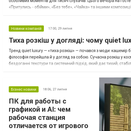
особливих моментів для тисяч слухачів. Цього вечора на госте
«Притулись - обійми», «Без тебе», «Чайка» та іншими композиці
справжнє звучання наживо створять особливу атмосферу тепл
Новини компаній
17:00,
29 липня
Тиха розкіш у догляді: чому quiet l
Тренд quiet luxury — «тиха розкіш» — почався з моди: кашемір 
філософія перейшла й у догляд за собою. Сучасна розкіш у косм
бездоганні текстури та системний підхід, який дає тихий, стабі
«віральних» новинок до марок із професійною репутацією — так
Бізнес новини
18:06,
27 липня
ПК для работы с
графикой и AI: чем
рабочая станция
отличается от игрового