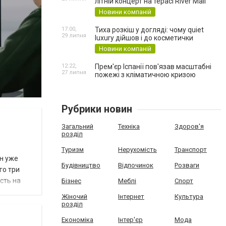
літній концерт на терасі River Mall
Новини компаній
17:00,
Тиха розкіш у догляді: чому quiet
29 липня
luxury дійшов і до косметички
Новини компаній
12:22,
Прем'єр Іспанії пов'язав масштабні
27 липня
пожежі з кліматичною кризою
Рубрики новин
Загальний
Техніка
Здоров'я
розділ
Туризм
Нерухомість
Транспорт
ін уже
Будівництво
Відпочинок
Розваги
го три
сть на
Бізнес
Меблі
Спорт
Жіночий
Інтернет
Культура
розділ
Економіка
Інтер'єр
Мода