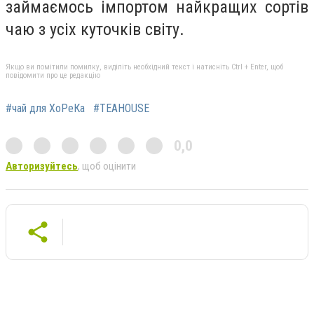
займаємось імпортом найкращих сортів
чаю з усіх куточків світу.
Якщо ви помітили помилку, виділіть необхідний текст і натисніть Ctrl + Enter, щоб
повідомити про це редакцію
#чай для ХоРеКа
#TEAHOUSE
0,0
Авторизуйтесь
, щоб оцінити