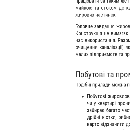
працювати за таким же 
мийкою та стоком до ка
жирових частинок.
Головне завдання жировл
Конструкція не вимагає
час використання. Разом
очищення каналізації, 
малих підприємств та пр
Побутові та пр
Подібні прилади можна п
Побутові жировлов
чи у квартирі проч
забирає багато ча
дрібні кістки, ри
варто відзначити до