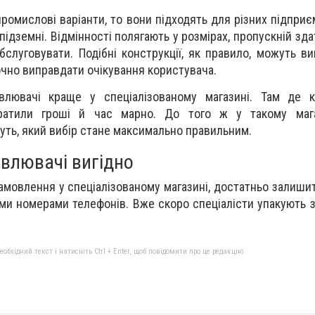
ромислові варіанти, то вони підходять для різних підприє
ідземні. Відмінності полягають у розмірах, пропускній здат
бслуговувати. Подібні конструкції, як правило, можуть ви
чно виправдати очікування користувача.
влювачі краще у спеціалізованому магазині. Там де к
ратили гроші й час марно. До того ж у такому маг
уть, який вибір стане максимально правильним.
влювачі вигідно
амовлення у спеціалізованому магазині, достатньо залишит
ми номерами телефонів. Вже скоро спеціалісти упакують 
.
бхідний текст і натисніть Ctrl + Enter, щоб повідомити про це редакцію