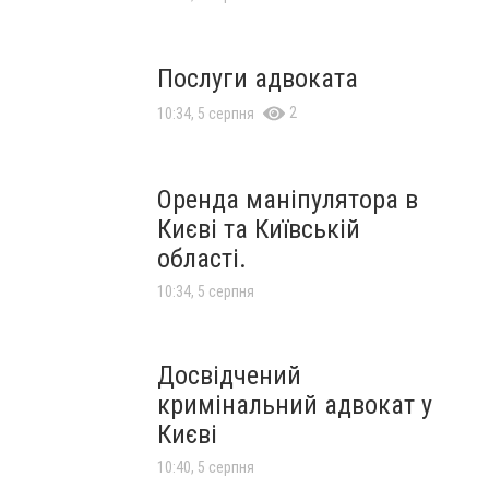
Послуги адвоката
2
10:34, 5 серпня
Оренда маніпулятора в
Києві та Київській
області.
10:34, 5 серпня
Досвідчений
кримінальний адвокат у
Києві
10:40, 5 серпня