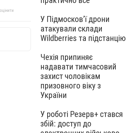
практично все"
 оцінити
У Підмосков’ї дрони
атакували склади
Wildberries та підстанцію
Чехія припиняє
надавати тимчасовий
захист чоловікам
призовного віку з
України
У роботі Резерв+ стався
збій: доступ до