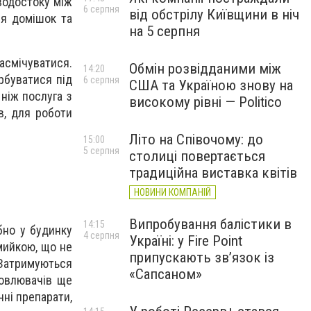
водостоку між
6 серпня
від обстрілу Київщини в ніч
ся домішок та
на 5 серпня
асмічуватися.
Обмін розвідданими між
14:20
рбуватися під
6 серпня
США та Україною знову на
ніж послуга з
високому рівні — Politico
в, для роботи
Літо на Співочому: до
15:00
5 серпня
столиці повертається
традиційна виставка квітів
НОВИНИ КОМПАНІЙ
Випробування балістики в
14:15
бно у будинку
4 серпня
Україні: у Fire Point
мийкою, що не
припускають зв’язок із
 Затримуються
«Сапсаном»
ловлювачів ще
чні препарати,