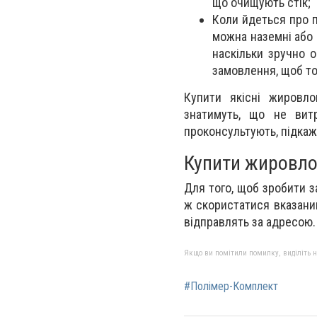
що очищують стік;
Коли йдеться про п
можна наземні або п
наскільки зручно о
замовлення, щоб то
Купити якісні жировло
знатимуть, що не вит
проконсультують, підкаж
Купити жировло
Для того, щоб зробити з
ж скористатися вказани
відправлять за адресою
Якщо ви помітили помилку, виділіть нео
#Полімер-Комплект