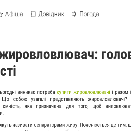
Афіша
Довідник
Погода
жировловлювач: голов
сті
сьогодні виникає потреба
купити жировловлювачі
і разом 
. Що собою узагалі представляють жировловлювачі?
у ємність, яка призначена для того, щоб виловлюва
и.
ожуть називати сепараторами жиру. Пояснюється це тим, щ