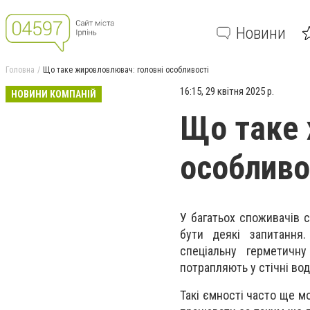
Новини
Головна
Що таке жировловлювач: головні особливості
16:15, 29 квітня 2025 р.
НОВИНИ КОМПАНІЙ
Що таке 
особливо
У багатьох споживачів 
бути деякі запитання
спеціальну герметичн
потрапляють у стічні вод
Такі ємності часто ще м