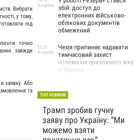
У роботі Резерв+ стався
14:15
4 серпня
збій: доступ до
мств. Вибрати
електронних військово-
ності, у тому,
облікових документів
готовляти під
обмежений
лієнти точно
Чехія припиняє надавати
13:20
азині завжди
4 серпня
тимчасовий захист
чоловікам призовного віку
з України
и заявку. Або
замовлення та
ТОП НОВИНИ
Трамп зробив гучну
заяву про Україну: "Ми
можемо взяти