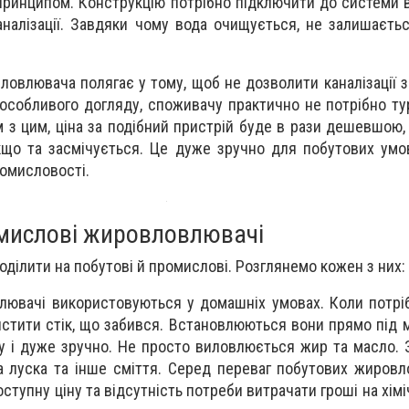
принципом. Конструкцію потрібно підключити до системи 
налізації. Завдяки чому вода очищується, не залишаєть
овлювача полягає у тому, щоб не дозволити каналізації з
 особливого догляду, споживачу практично не потрібно ту
 з цим, ціна за подібний пристрій буде в рази дешевшою, 
якщо та засмічується. Це дуже зручно для побутових умо
омисловості.
омислові жировловлювачі
оділити на побутові й промислові. Розглянемо кожен з них:
лювачі використовуються у домашніх умовах. Коли потрі
истити стік, що забився. Встановлюються вони прямо під 
су і дуже зручно. Не просто виловлюється жир та масло.
бна луска та інше сміття. Серед переваг побутових жиров
ступну ціну та відсутність потреби витрачати гроші на хімі