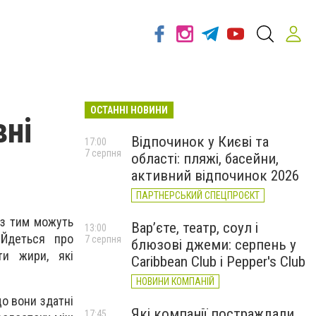
ОСТАННІ НОВИНИ
ні
Відпочинок у Києві та
17:00
7 серпня
області: пляжі, басейни,
активний відпочинок 2026
ПАРТНЕРСЬКИЙ СПЕЦПРОЄКТ
із тим можуть
Вар’єте, театр, соул і
13:00
 Йдеться про
7 серпня
блюзові джеми: серпень у
ти жири, які
Caribbean Club і Pepper's Club
НОВИНИ КОМПАНІЙ
о вони здатні
Які компанії постраждали
17:45