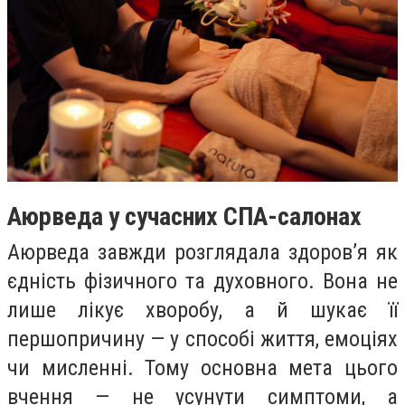
Аюрведа у сучасних СПА-салонах
Аюрведа завжди розглядала здоров’я як
єдність фізичного та духовного. Вона не
лише лікує хворобу, а й шукає її
першопричину — у способі життя, емоціях
чи мисленні. Тому основна мета цього
вчення — не усунути симптоми, а