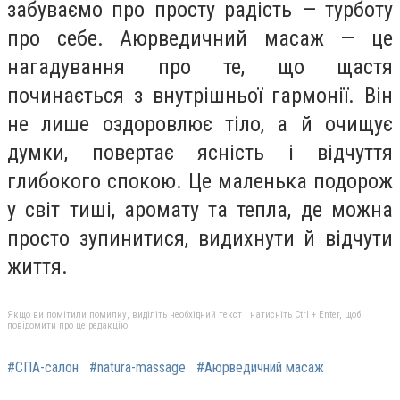
забуваємо про просту радість — турботу
про себе. Аюрведичний масаж — це
нагадування про те, що щастя
починається з внутрішньої гармонії. Він
не лише оздоровлює тіло, а й очищує
думки, повертає ясність і відчуття
глибокого спокою. Це маленька подорож
у світ тиші, аромату та тепла, де можна
просто зупинитися, видихнути й відчути
життя.
Якщо ви помітили помилку, виділіть необхідний текст і натисніть Ctrl + Enter, щоб
повідомити про це редакцію
#СПА-салон
#natura-massage
#Аюрведичний масаж