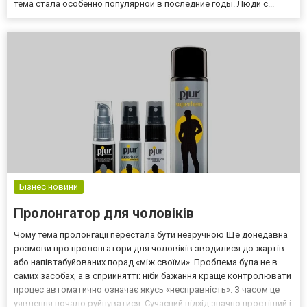
тема стала особенно популярной в последние годы. Люди с...
Бізнес новини
Пролонгатор для чоловіків
Чому тема пролонгації перестала бути незручною Ще донедавна
розмови про пролонгатори для чоловіків зводилися до жартів
або напівтабуйованих порад «між своїми». Проблема була не в
самих засобах, а в сприйнятті: ніби бажання краще контролювати
процес автоматично означає якусь «несправність». З часом це
уявлення почало руйнуватися. Сучасний підхід значно простіший і