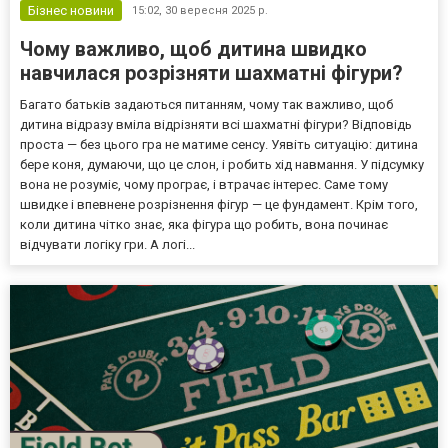
очень...
Бізнес новини
15:02,
30 вересня 2025 р.
Чому важливо, щоб дитина швидко
навчилася розрізняти шахматні фігури?
Багато батьків задаються питанням, чому так важливо, щоб
дитина відразу вміла відрізняти всі шахматні фігури? Відповідь
проста — без цього гра не матиме сенсу. Уявіть ситуацію: дитина
бере коня, думаючи, що це слон, і робить хід навмання. У підсумку
вона не розуміє, чому програє, і втрачає інтерес. Саме тому
швидке і впевнене розрізнення фігур — це фундамент. Крім того,
коли дитина чітко знає, яка фігура що робить, вона починає
відчувати логіку гри. А логі...