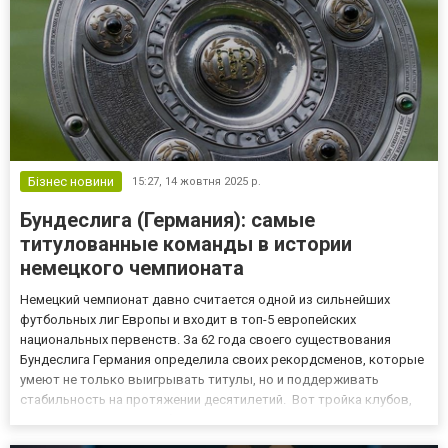
Бізнес новини
15:27,
14 жовтня 2025 р.
Бундеслига (Германия): самые
титулованные команды в истории
немецкого чемпионата
Немецкий чемпионат давно считается одной из сильнейших
футбольных лиг Европы и входит в топ-5 европейских
национальных первенств. За 62 года своего существования
Бундеслига Германия определила своих рекордсменов, которые
умеют не только выигрывать титулы, но и поддерживать
стабильность на протяжении десятилетий. Вот тройка клубов,
которые чаще всего побеждали в чемпионате Германии:
«Бавария» — 34 титула. Безусловным лидером по количеству