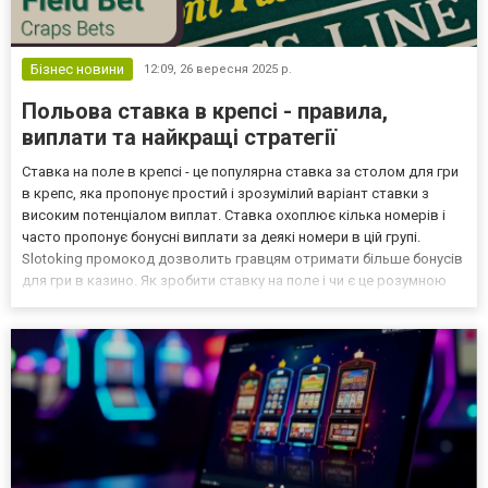
Бізнес новини
12:09,
26 вересня 2025 р.
Польова ставка в крепсі - правила,
виплати та найкращі стратегії
Ставка на поле в крепсі - це популярна ставка за столом для гри
в крепс, яка пропонує простий і зрозумілий варіант ставки з
високим потенціалом виплат. Ставка охоплює кілька номерів і
часто пропонує бонусні виплати за деякі номери в цій групі.
Slotoking промокод дозволить гравцям отримати більше бонусів
для гри в казино. Як зробити ставку на поле і чи є це розумною
ставкою? Продовжуйте читати, щоб дізнатися все про правила,
коефіцієнти та стратегії для ефе...