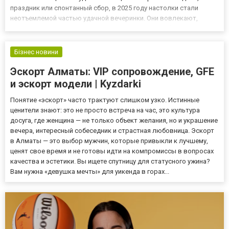
праздник или спонтанный сбор, в 2025 году настолки стали
неотъемлемой частью удачной вечеринки. Они вовлекают,
задают темп и помогают людям действительно общаться.
Подобрать подходящие игры можно здесь:
https://domigr.com.ua/na-dvoi...
Бізнес новини
Эскорт Алматы: VIP сопровождение, GFE
и эскорт модели | Kyzdarki
Понятие «эскорт» часто трактуют слишком узко. Истинные
ценители знают: это не просто встреча на час, это культура
досуга, где женщина — не только объект желания, но и украшение
вечера, интересный собеседник и страстная любовница. Эскорт
в Алматы — это выбор мужчин, которые привыкли к лучшему,
ценят свое время и не готовы идти на компромиссы в вопросах
качества и эстетики. Вы ищете спутницу для статусного ужина?
Вам нужна «девушка мечты» для уикенда в горах...