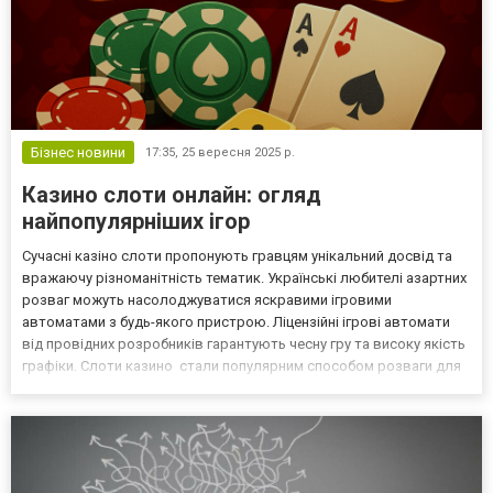
Бізнес новини
17:35,
25 вересня 2025 р.
Казино слоти онлайн: огляд
найпопулярніших ігор
Сучасні казіно слоти пропонують гравцям унікальний досвід та
вражаючу різноманітність тематик. Українські любителі азартних
розваг можуть насолоджуватися яскравими ігровими
автоматами з будь-якого пристрою. Ліцензійні ігрові автомати
від провідних розробників гарантують чесну гру та високу якість
графіки. Слоти казино стали популярним способом розваги для
багатьох українців, які цінують зручність та доступність. Ігрові
автомати: особливості та їх характе...