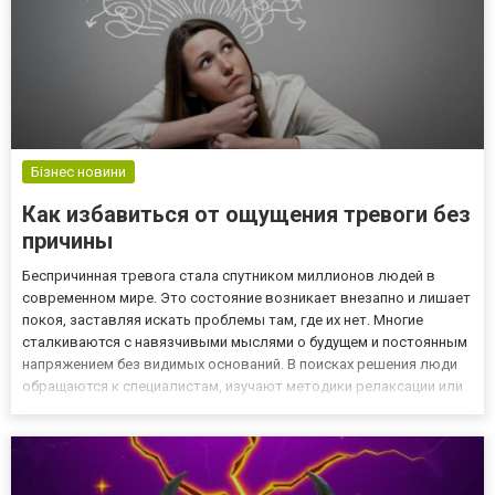
Бізнес новини
Как избавиться от ощущения тревоги без
причины
Беспричинная тревога стала спутником миллионов людей в
современном мире. Это состояние возникает внезапно и лишает
покоя, заставляя искать проблемы там, где их нет. Многие
сталкиваются с навязчивыми мыслями о будущем и постоянным
напряжением без видимых оснований. В поисках решения люди
обращаются к специалистам, изучают методики релаксации или
находят информацию на таких ресурсах, как Boostwin, где
собраны полезные советы для улучшения психологического со...