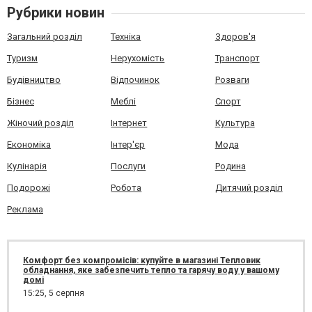
Рубрики новин
Загальний розділ
Техніка
Здоров'я
Туризм
Нерухомість
Транспорт
Будівництво
Відпочинок
Розваги
Бізнес
Меблі
Спорт
Жіночий розділ
Інтернет
Культура
Економіка
Інтер'єр
Мода
Кулінарія
Послуги
Родина
Подорожі
Робота
Дитячий розділ
Реклама
Комфорт без компромісів: купуйте в магазині Тепловик
обладнання, яке забезпечить тепло та гарячу воду у вашому
домі
15:25,
5 серпня