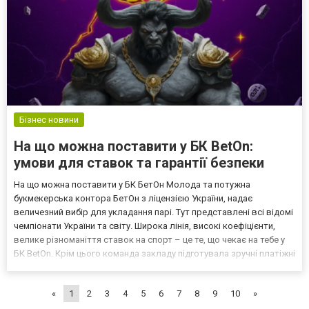
Бізнес новини
На що можна поставити у БК BetOn:
умови для ставок та гарантії безпеки
На що можна поставити у БК БетОн Молода та потужна
букмекерська контора БетОн з ліцензією України, надає
величезний вибір для укладання парі. Тут представлені всі відомі
чемпіонати України та світу. Широка лінія, високі коефіцієнти,
велике різноманіття ставок на спорт – це те, що чекає на тебе у
БК BetOn. Крім цього команда закладу підготувала зручні платіжні
системи для поповнення та виводу, мобільний додаток та
шикарні бонуси. Ризикуй, став та вигравай р...
«
1
2
3
4
5
6
7
8
9
10
»