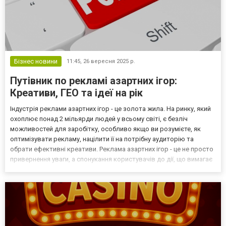
Бізнес новини
11:45,
26 вересня 2025 р.
Путівник по рекламі азартних ігор:
Креативи, ГЕО та ідеї на рік
Індустрія реклами азартних ігор - це золота жила. На ринку, який
охоплює понад 2 мільярди людей у всьому світі, є безліч
можливостей для заробітку, особливо якщо ви розумієте, як
оптимізувати рекламу, націлити її на потрібну аудиторію та
обрати ефективні креативи. Реклама азартних ігор - це не просто
привернення уваги, а спонукання користувачів до дії, що вимагає
поєднання креативу, стратегічного таргетингу та дотримання
правил. У цьому поглибленому посібн...