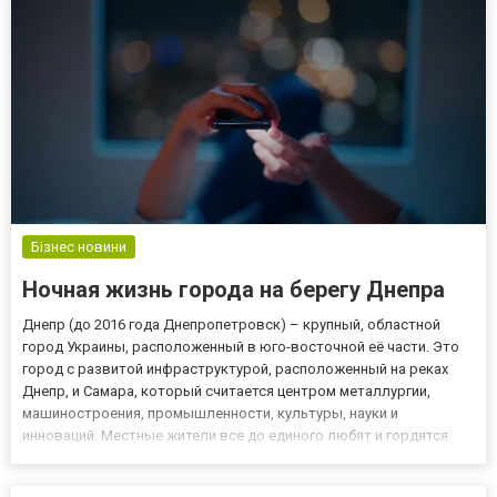
чемпионских титул...
Бізнес новини
Ночная жизнь города на берегу Днепра
Днепр (до 2016 года Днепропетровск) – крупный, областной
город Украины, расположенный в юго-восточной её части. Это
город с развитой инфраструктурой, расположенный на реках
Днепр, и Самара, который считается центром металлургии,
машиностроения, промышленности, культуры, науки и
инноваций. Местные жители все до единого любят и гордятся
своим городом, а туристы не теряют возможности посетить его.
Чем же так привлекает это место? Помимо того, что здесь