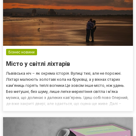
Бізнес новини
Місто у світлі ліхтарів
Львівська ніч – як окрема історія. Вулиці тихі, але не порожні.
Ліхтарі малюють золотаві кола на бруківці, а у вікнах старих
кам’яниць горять теплі вогники.Це зовсім інше місто, ніж удень.
Без метушні, без шуму, лише легке мерехтіння світла і м’яка
музика, що долинає з далеких кав’ярень. Ідеш собі повз Оперний,
де вже закриті двері, але здається, що сцена ще живе. Далі –
площа Ринок, де лунають тихі кроки й сміх перехожих. Львів уночі
справді дихає інакше....