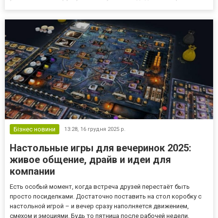
прагматичніший. Контроль — це не про змагання і не про
демонстрацію, а про комфорт обох сторін...
Бізнес новини
13:28,
16 грудня 2025 р.
Настольные игры для вечеринок 2025:
живое общение, драйв и идеи для
компании
Есть особый момент, когда встреча друзей перестаёт быть
просто посиделками. Достаточно поставить на стол коробку с
настольной игрой – и вечер сразу наполняется движением,
смехом и эмоциями. Будь то пятница после рабочей недели,