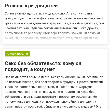
Рольові ігри для дітей
Усі ми знаємо, що гратися – це корисно. Але коли справа
доходить до практики, фантазія часто закінчується на банальній
грі в «лікарню» чи «дочки-матері», які швидко набридають і дітям,
і самим батькам. Сучасне покоління вимагає більшого драйву,
залученості та реалізму. Щоб перетворити звичайний вечір чи
вихідний на справжню пригоду, варто підходити до організації
рольових ігор як до створення маленького івенту. Ми зібрали
найцікавіші формати, які можна реа...
Бізнес новини
Секс без обязательств: кому он
подходит, а кому нет
Все начинается обычно легко. Без громких обещаний, без планов
на полгода вперед, без разговоров о будущем. Просто симпатия,
желание, совпадение по времени и настроению. Формула
кажется честной: никто никому ничего не должен. Секс без
обязательств выглядит простым и взрослым решением. Но
почему тогда для одних он проходит спокойно, а для других
заканчивается пустотой, обидами и внутренним раздраем? Эта