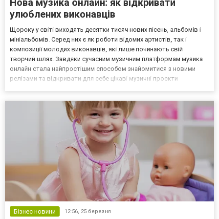
Нова музика онлайн: як відкривати
улюблених виконавців
Щороку у світі виходять десятки тисяч нових пісень, альбомів і
мініальбомів. Серед них є як роботи відомих артистів, так і
композиції молодих виконавців, які лише починають свій
творчий шлях. Завдяки сучасним музичним платформам музика
онлайн стала найпростішим способом знайомитися з новими
релізами та відкривати для себе цікаві музичні проєкти
незалежно від країни чи жанру. Раніше пошук нової музики
займав багато часу. Люди слухали радіостанції, перегляда...
Бізнес новини
12:56,
25 березня