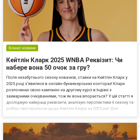
Бізнес новини
Кейтлін Кларк 2025 WNBA Реквізит: Чи
набере вона 50 очок за гру?
Після незабутнього сезону новачків, ставки на Кейтлін Кларк у
2025 році з'явилися в онлайн-букмекерських конторах! Кларк
розпочинає свою кампанію на другому курсі в Індіані з
захмарними очікуваннями, тож як вона впорається? У цій статті я
досліджую найкращі реквізити, аналізую перспективи її сезону та
роблю свої прогнози щодо Кейтлін Кларк на 2025 рік! Для
гравців, які не хочуть робити ставки на спорт, мають змогу грати
на гроші на cosmobet. Чи зможе Кейтл...