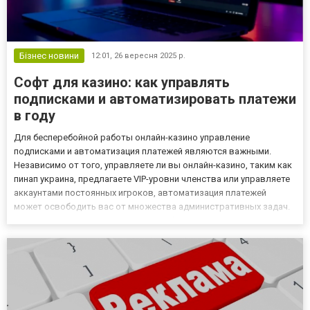
Бізнес новини
12:01,
26 вересня 2025 р.
Софт для казино: как управлять
подписками и автоматизировать платежи
в году
Для бесперебойной работы онлайн-казино управление
подписками и автоматизация платежей являются важными.
Независимо от того, управляете ли вы онлайн-казино, таким как
пинап украина, предлагаете VIP-уровни членства или управляете
аккаунтами постоянных игроков, автоматизация платежей
может освободить вас от множества административных задач.
Но готовы ли вы справиться с этим без надежного плана? Итак,
давайте начнем. Почему автоматизация подписок и платежей ва...