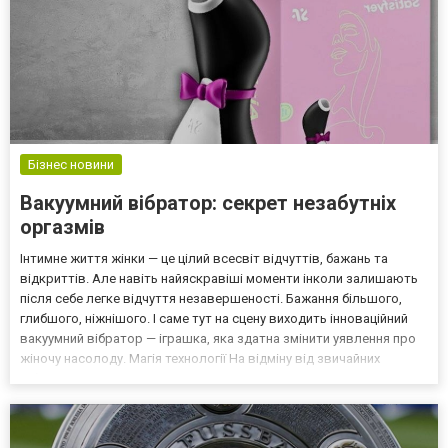
Бізнес новини
Вакуумний вібратор: секрет незабутніх
оргазмів
Інтимне життя жінки — це цілий всесвіт відчуттів, бажань та
відкриттів. Але навіть найяскравіші моменти інколи залишають
після себе легке відчуття незавершеності. Бажання більшого,
глибшого, ніжнішого. І саме тут на сцену виходить інноваційний
вакуумний вібратор — іграшка, яка здатна змінити уявлення про
жіночу насолоду. Магія технології На відміну від звичайних
вібраторів, цей девайс працює за принципом хвильових імпульсів
і вакуумного тиску. Він не прост...