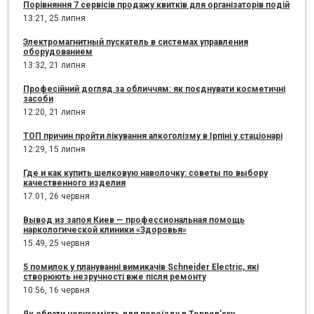
Порівняння 7 сервісів продажу квитків для організаторів подій
13:21,
25 липня
Электромагнитный пускатель в системах управления
оборудованием
13:32,
21 липня
Професійний догляд за обличчям: як поєднувати косметичні
засоби
12:20,
21 липня
ТОП причин пройти лікування алкоголізму в Ірпіні у стаціонарі
12:29,
15 липня
Где и как купить шелковую наволочку: советы по выбору
качественного изделия
17:01,
26 червня
Вывод из запоя Киев — профессиональная помощь
наркологической клиники «Здоровья»
15:49,
25 червня
5 помилок у плануванні вимикачів Schneider Electric, які
створюють незручності вже після ремонту
10:56,
16 червня
Як обрати нерухомість для переїзду в Торрев’єху