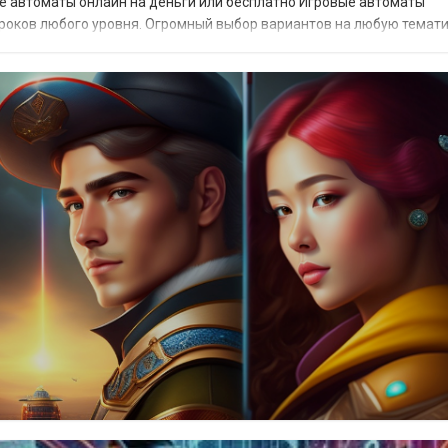
ые автоматы онлайн на деньги или бесплатно Игровые автоматы
игроков любого уровня. Огромный выбор вариантов на любую темат
в космосе или на морской глу...