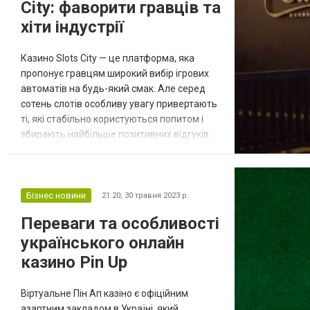
City: фаворити гравців та
хіти індустрії
Казино Slots City — це платформа, яка
пропонує гравцям широкий вибір ігрових
автоматів на будь-який смак. Але серед
сотень слотів особливу увагу привертають
ті, які стабільно користуються попитом і
збирають найбільше позитивних відгуків.
Саме ці апарати стають справжніми
«магнітами» для гравців — як новачків, так
і досвідчених фанатів азартних ігор. У цій
статті ми розглянемо, які автомати на сайті
Бізнес новини
21:20,
30 травня 2023 р.
https://slots-city-ua.com.ua/ найпопулярніші
Переваги та особливості
та чому саме...
українського онлайн
казино Pin Up
Віртуальне Пін Ап казіно є офіційним
азартним закладом в Україні, який