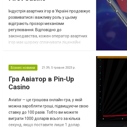
Індустрія азартних ігор в Україні продовжує
розвиватися і важливу роль у цьому
відіграють прозорі механізми
регулювання. Відповідно до
законодавства, кожен оператор азартних
ігор має щороку сплачувати ліцензійні
збори для легального ведення діяльності.
Нещодавно стало відомо, що компанія
Фірст Casino першою у 2024 році сплатила
повну суму за ліцензію на продовження
Бізнес новини
21:39,
5 травня 2023 р.
своєї роботи. Це не просто формальність —
Гра Авіатор в Pin-Up
це підтвердження відповідальності,
Casino
прозорості та с...
Aviator — це грошова онлайн-гра, у якій
можна заробляти гроші, підвищуючи свою
ставку до 100 разів. Тобто ви можете
виграти 1000 доларів всього за кілька
секунд, якщо поставите лише 1 долар.