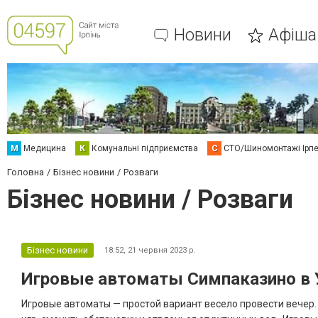
Новини
Афіша
М
Медицина
К
Комунальні підприємства
С
СТО/Шиномонтажі Ірп
Головна
Бізнес новини
Розваги
Бізнес новини / Розваги
Бізнес новини
18:52,
21 червня 2023 р.
Игровые автоматы Симпаказино в 
Игровые автоматы — простой вариант весело провести вечер. 