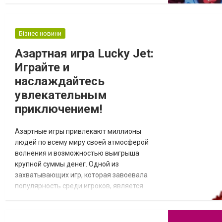
даних і контроль над фінансовими
транзакціями стають головними
критеріями відповідального підходу.
Індустрія розвивається стрімко, і водночас
Бізнес новини
удосконалюються інструменти захисту,
Азартная игра Lucky Jet:
завдяки яким користувач може
Играйте и
насолоджуватись процесом без за...
наслаждайтесь
увлекательным
приключением!
Азартные игры привлекают миллионы
людей по всему миру своей атмосферой
волнения и возможностью выигрыша
крупной суммы денег. Одной из
захватывающих игр, которая завоевала
популярность среди игроков, является
Lucky Jet. Мы предлагаем в этом
подробном обзоре видео игры Lucky Jet
всю полезную информацию, которая