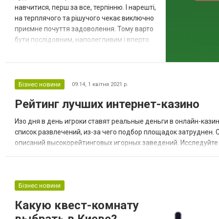
навчитися, перш за все, терпінню. І нарешті,
на терплячого та рішучого чекає виключно
приємне почуття задоволення. Тому варто
бути послідовним, наполегливим і вперто
переслідувати мету та перемагати.
Картковий пасьянс онлайн, як і всі види
карткових ігор, пропонує не лише розваги,
але й саморозвиток та роботу з вашими
Бізнес новини
09:14,
1 квітня 2021 р.
слабкими сторонами. Тому виберіть
Рейтинг лучших интернет-казино
безкоштовні карточні пасьянси із наш...
Изо дня в день игроки ставят реальные деньги в онлайн-каз
список развлечений, из-за чего подбор площадок затруднен. Са
описаний высокорейтинговых игорных заведений. Исследуйте 
подобрать достойное онлайн-казино В первую очередь проверь
Бізнес новини
Какую квест-комнату