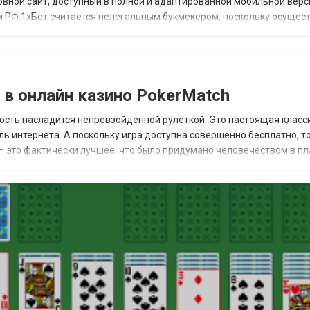
овной сайт, доступный в полной и адаптированной мобильной верс
м РФ 1хБет считается нелегальным букмекером, поскольку осущес
торы внесён в список запрещён...
 в онлайн казино PokerMatch
сть насладится непревзойдённой рулеткой. Это настоящая класси
 интернета. А поскольку игра доступна совершенно бесплатно, то
– это фактически лучшее, что было придумано человечеством в п
айт казино Покерматч рулетка о...