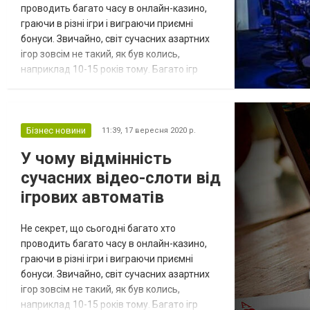
проводить багато часу в онлайн-казино,
граючи в різні ігри і виграючи приємні
бонуси. Звичайно, світ сучасних азартних
ігор зовсім не такий, як був колись,
наприклад 10-15 років тому. Багато ігр
змінилися або ж якісно змінилися.
Візьмемо, наприклад, ігрові апарати або як
їх ще називають відеослоти. Якщо раніше
це були звичайні ігрові автомати, в яких
Бізнес новини
11:39,
17 вересня 2020 р.
було все просто та зрозуміло - треба було
У чому відмінність
крути барабан і дивись, яка ком...
сучасних відео-слоти від
ігрових автоматів
Не секрет, що сьогодні багато хто
проводить багато часу в онлайн-казино,
граючи в різні ігри і виграючи приємні
бонуси. Звичайно, світ сучасних азартних
ігор зовсім не такий, як був колись,
наприклад 10-15 років тому. Багато ігр