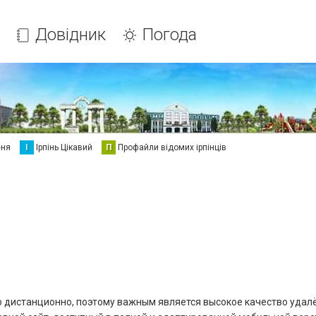
Довідник
Погода
еня
І
Ірпінь Цікавий
П
Профайли відомих ірпінців
о дистанционно, поэтому важным является высокое качество удал