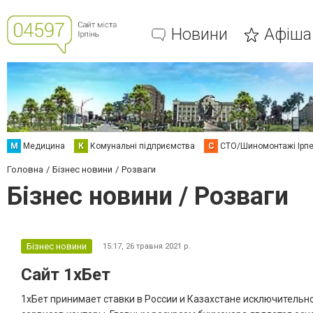
Новини
Афіша
М
Медицина
К
Комунальні підприємства
С
СТО/Шиномонтажі Ірп
Головна
Бізнес новини
Розваги
Бізнес новини / Розваги
Бізнес новини
15:17,
26 травня 2021 р.
Сайт 1хБет
1хБет принимает ставки в России и Казахстане исключительн