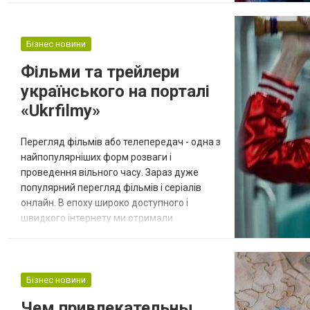
бесплатные вращения. Ранее
авторизованные клиенты тоже получают
индивидуальные награды и шанс попасть
Бізнес новини
в зал славы. Но это еще не все
Фільми та трейлери
предложения, которые можно получить в
українського на порталі
онлайн казино Вулкан 777. Всю подроб...
«Ukrfilmy»
Перегляд фільмів або телепередач - одна з
найпопулярніших форм розваги і
проведення вільного часу. Зараз дуже
популярний перегляд фільмів і серіалів
онлайн. В епоху широко доступного і
швидкого інтернету ми отримали
абсолютно нові можливості вибору
перегляду фільмів. Для тих, хто вважає за
краще дивитися фільми українською
мовою, варто скористатися пропозицією
Бізнес новини
порталу: ukrfilmy.com, який має величезну
Чем привлекательны
базу фільмів і серіалів, включаючи