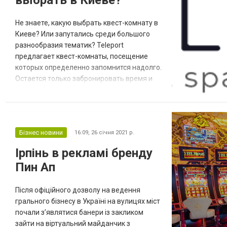
выбрать в Киеве?
Не знаете, какую выбрать квест-комнату в
Киеве? Или запутались среди большого
разнообразия тематик? Teleport
предлагает квест-комнаты, посещение
которых определенно запомнится надолго.
Остается только забронировать время и
приготовиться к неожиданным сюжетным
поворотам. Причины популярности квест-
комнат в Киеве Квест-комнаты в Киеве
особо популярны сразу по нескольким
Бізнес новини
16:09,
26 січня 2021 р.
причинам. Первая причина — это
универсальность. Такой вид досуга будет
Ірпінь в рекламі бренду
интересен как детя...
Пин Ап
Після офіційного дозволу на ведення
грального бізнесу в Україні на вулицях міст
почали з’являтися банери із закликом
зайти на віртуальний майданчик з