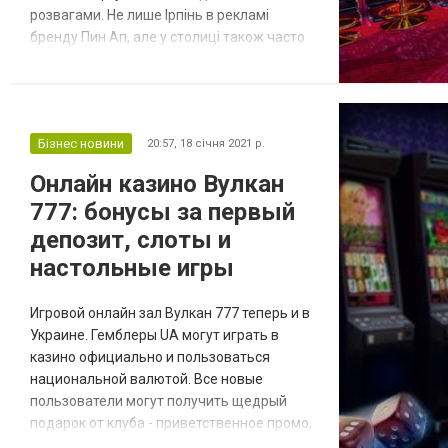
розвагами. Не лише Ірпінь в рекламі
бренду Пин Ап, але у столиці також часто
зустрічаються білборди з Pin Up Games.
Головне те, що маркетинг дає свої плоди й
на інтернет-сторінку регулярно заходять
нові гравці, з’являються постійні
Бізнес новини
20:57,
18 січня 2021 р.
користувачі. Що приваблює їх та які умови
ставок, розглянемо далі. Офіційний с...
Онлайн казино Вулкан
777: бонусы за первый
депозит, слоты и
настольные игры
Игровой онлайн зал Вулкан 777 теперь и в
Украине. Гемблеры UA могут играть в
казино официально и пользоваться
национальной валютой. Все новые
пользователи могут получить щедрый
подарок от клуба - приветственное промо,
в котором есть бонус за депозит, и