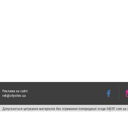
Реклама на сайті:
rek@citysites.ua
Допускається цитування матеріалів без отримання попередньої згоди 04597.com.ua за
пошукових систем гіперпосилання на цитовані статті не нижче другого абзацу в тек
Матеріали з плашками "Новини компаній", "Промо", "Партнерський матеріал", "Партнер