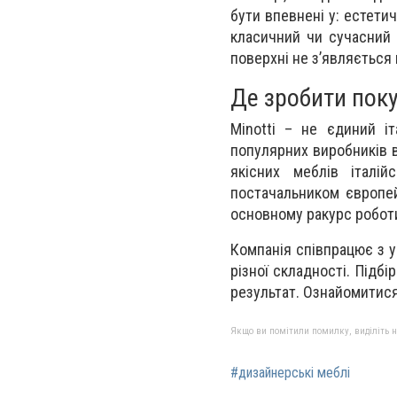
бути впевнені у: естетич
класичний чи сучасний і
поверхні не з’являється
Де зробити пок
Minotti – не єдиний і
популярних виробників ві
якісних меблів італі
постачальником європей
основному ракурс роботи
Компанія співпрацює з у
різної складності. Підб
результат. Ознайомитис
Якщо ви помітили помилку, виділіть нео
#дизайнерські меблі