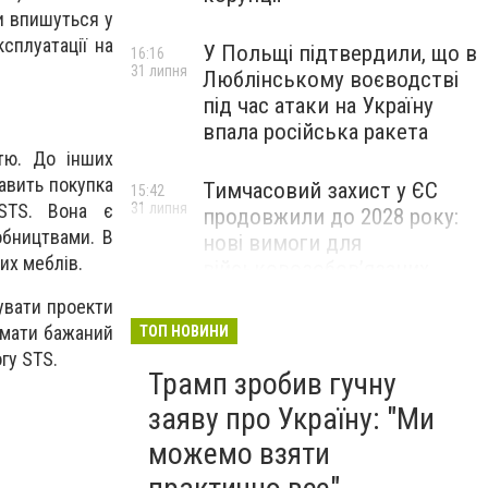
ни впишуться у
сплуатації на
У Польщі підтвердили, що в
16:16
31 липня
Люблінському воєводстві
під час атаки на Україну
впала російська ракета
стю. До інших
кавить покупка
Тимчасовий захист у ЄС
15:42
 STS. Вона є
31 липня
продовжили до 2028 року:
обництвами. В
нові вимоги для
их меблів.
військовозобов’язаних
українців
увати проекти
имати бажаний
ТОП НОВИНИ
гу STS.
Трамп зробив гучну
заяву про Україну: "Ми
можемо взяти