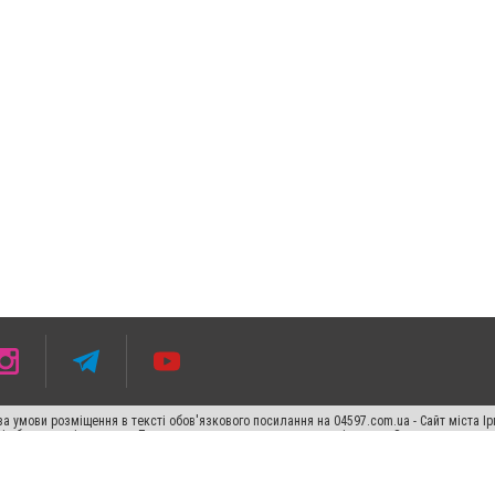
 умови розміщення в тексті обов'язкового посилання на 04597.com.ua - Сайт міста Ір
сті або в якості джерела. Порушення виняткових прав переслідується Законом.
ський спецпроєкт", "Політичні новини", "Пресреліз", "PR", "Офіційно", "Політична рек