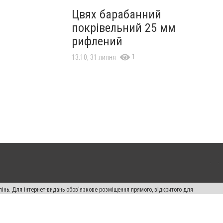
Цвях барабанний
покрівельний 25 мм
рифлений
1
13:10, 31 липня
пінь. Для інтернет-видань обов'язкове розміщення прямого, відкритого для
лама" публікуються на правах реклами.