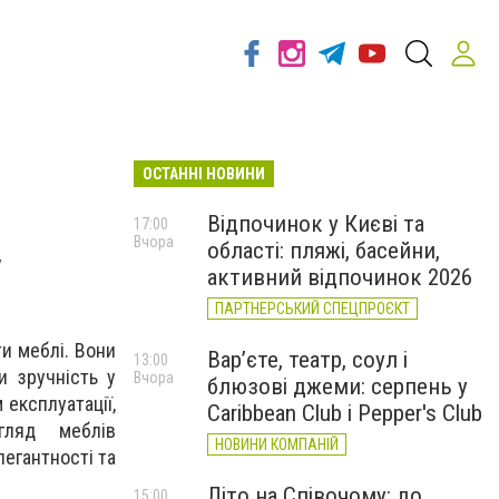
ОСТАННІ НОВИНИ
Відпочинок у Києві та
17:00
Вчора
області: пляжі, басейни,
у
активний відпочинок 2026
ПАРТНЕРСЬКИЙ СПЕЦПРОЄКТ
и меблі. Вони
Вар’єте, театр, соул і
13:00
и зручність у
Вчора
блюзові джеми: серпень у
 експлуатації,
Caribbean Club і Pepper's Club
гляд меблів
НОВИНИ КОМПАНІЙ
егантності та
Літо на Співочому: до
15:00