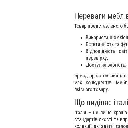
Переваги меблі
Товар представленого бр
Використання якісни
Естетичність та фун
Відповідність св
перевірку;
Доступна вартість;
Бренд орієнтований на п
має конкурентів. Меб
якісного товару.
Що виділяє італі
Італія – не лише країн
стандартів якості та вп
колекції, які здатні за