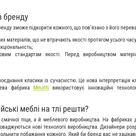
в бренду
енду зможе підкорити кожного, що пов'язано з його перева
х матеріалів, що не втрачають якості протягом усього часу
кціональність;
ітовим стандартам якості. Перед виробництвом матері
оєднання класики із сучасністю. Це нова інтерпретація кл
лева фабрика
Minotti
використовує інноваційні технолог
йські меблі на тлі решти?
а смачної піци, а й меблевого виробництва. На фабриках
роваджуються нові технології виробництва. Дизайнери роз
довольнити побажання кожного. Який би бренд вас не заціка