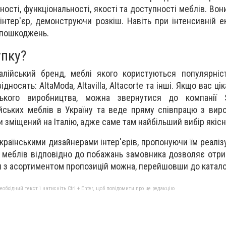
ності, функціональності, якості та доступності меблів. Во
нтер'єр, демонструючи розкіш. Навіть при інтенсивній ек
 пошкоджень.
упку?
талійський бренд, меблі якого користуються популярні
дносять: AltaModa, Altavilla, Altacorte та інші. Якщо вас ці
йського виробництва, можна звернутися до компанії
ських меблів в Україну та веде пряму співпрацю з вир
 зміщений на Італію, адже саме там найбільший вибір якісн
країнськими дизайнерами інтер'єрів, пропонуючи їм реаліз
ір меблів відповідно до побажань замовника дозволяє отр
я з асортиментом пропозицій можна, перейшовши до катало
бхідний текст і натисніть Ctrl + Enter, щоб повідомити про це редакцію