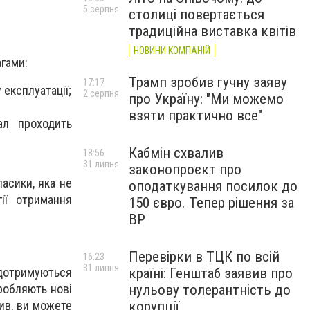
5 серпня
столиці повертається
традиційна виставка квітів
НОВИНИ КОМПАНІЙ
гами:
Трамп зробив гучну заяву
17:17
 експлуатації;
2 серпня
про Україну: "Ми можемо
взяти практично все"
ал проходить
Кабмін схвалив
18:56
31 липня
законопроєкт про
асики, яка не
оподаткування посилок до
ії отримання
150 євро. Тепер рішення за
ВР
Перевірки в ТЦК по всій
16:23
31 липня
 дотримуються
країні: Генштаб заявив про
робляють нові
нульову толерантність до
вив, ви можете
корупції