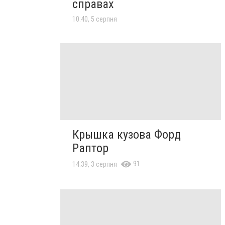
справах
10:40, 5 серпня
Крышка кузова Форд
Раптор
91
14:39, 3 серпня